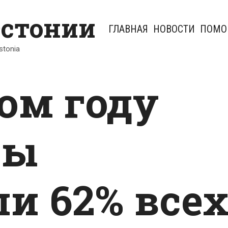
Эстонии
ГЛАВНАЯ
НОВОСТИ
ПОМО
Estonia
ом году
цы
ли 62% все