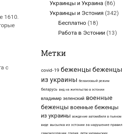
Украинцы и Украина
(86)
Украинцы и Эстония
(342)
е 1610.
Бесплатно
(18)
оторые
Работа в Эстонии
(13)
Метки
а с
беженцы
беженцы
covid-19
из украины
безвизовый режим
беларусь
вид на жительство в эстонии
военные
владимир зеленский
беженцы
военные беженцы
из украины
вождение автомобиля в пьяном
высылка из эстонии за нарушение правил
виде
самоизоляции
дети украинских
грузия