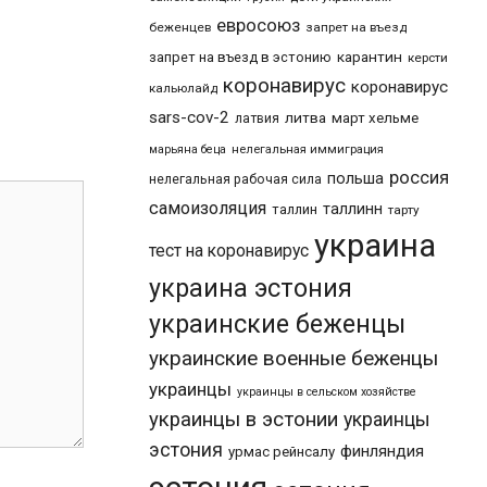
евросоюз
беженцев
запрет на въезд
карантин
запрет на въезд в эстонию
керсти
коронавирус
коронавирус
кальюлайд
sars-cov-2
литва
март хельме
латвия
марьяна беца
нелегальная иммиграция
россия
польша
нелегальная рабочая сила
самоизоляция
таллинн
таллин
тарту
украина
тест на коронавирус
украина эстония
украинские беженцы
украинские военные беженцы
украинцы
украинцы в сельском хозяйстве
украинцы в эстонии
украинцы
эстония
финляндия
урмас рейнсалу