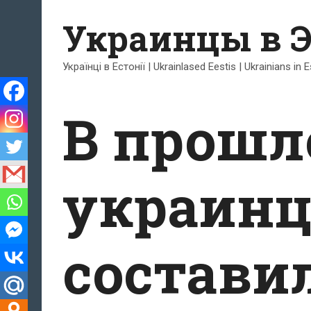
Перейти
Украинцы в 
к
содержимому
Українці в Естонії | Ukrainlased Eestis | Ukrainians in 
В прошл
украин
состави