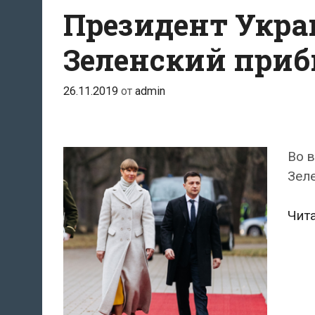
Президент Укр
Зеленский приб
26.11.2019
от
admin
Во в
Зел
Чит