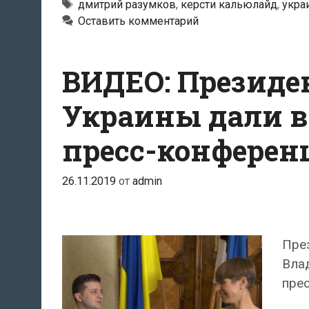
Метки
дмитрий разумков
,
керсти кальюлайд
,
укра
Оставить комментарий
ВИДЕО: Президе
Украины дали в
пресс-конфере
26.11.2019
от
admin
Пре
Вла
пре