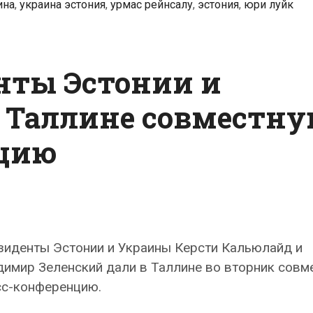
ина
,
украина эстония
,
урмас рейнсалу
,
эстония
,
юри луйк
с
президентом
и
нты Эстонии и
министрами
Эстонии
 Таллине совместн
нцию
зиденты Эстонии и Украины Керсти Кальюлайд и
димир Зеленский дали в Таллине во вторник совм
сс-конференцию.