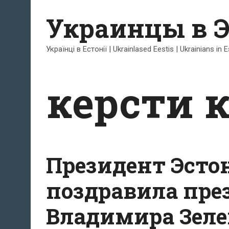
Перейти
Украинцы в 
к
содержимому
Українці в Естонії | Ukrainlased Eestis | Ukrainians in 
керсти 
Президент Эсто
поздравила пре
Владимира Зеле