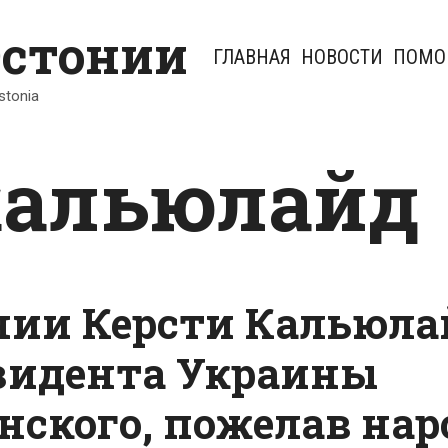
Эстонии
ГЛАВНАЯ
НОВОСТИ
ПОМО
Estonia
кальюлайд
нии Керсти Кальюла
зидента Украины
нского, пожелав нар