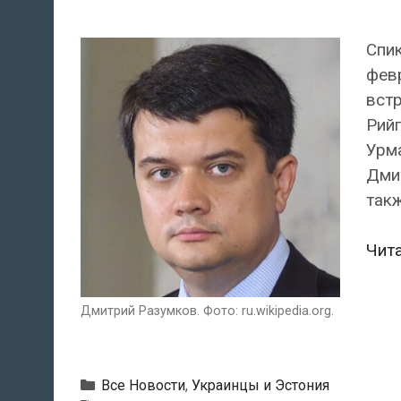
Спи
февр
встр
Рий
Урм
Дмит
так
Чит
Дмитрий Разумков. Фото: ru.wikipedia.org.
Рубрики
Все Новости
,
Украинцы и Эстония