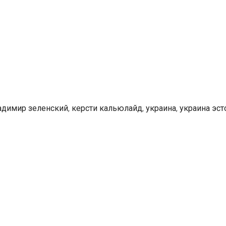
Эстонию
адимир зеленский
,
керсти кальюлайд
,
украина
,
украина эст