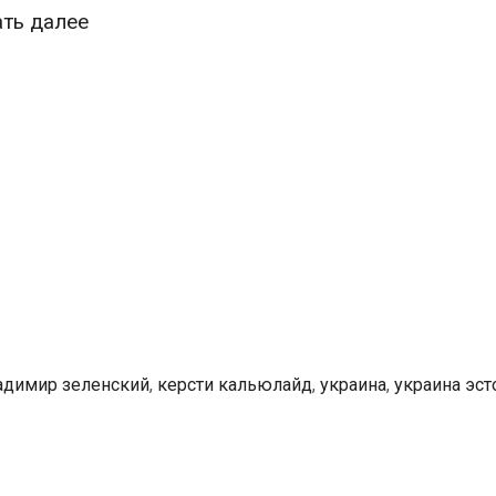
ВИДЕО:
ать далее
Президенты
Эстонии
и
Украины
дали
в
Таллине
совместную
пресс-
конференцию
адимир зеленский
,
керсти кальюлайд
,
украина
,
украина эст