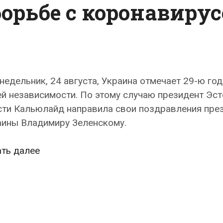
борьбе с коронавиру
недельник, 24 августа, Украина отмечает 29-ю го
й независимости. По этому случаю президент Эст
сти Кальюлайд направила свои поздравления пре
аины Владимиру Зеленскому.
Президент
ать далее
Эстонии
Керсти
Кальюлайд
поздравила
президента