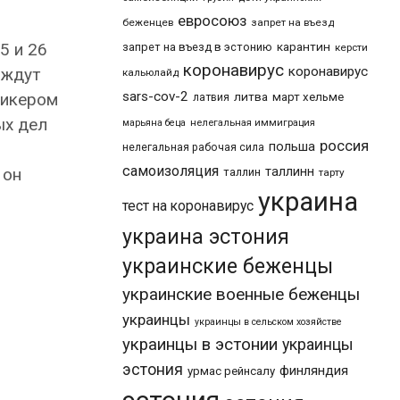
евросоюз
беженцев
запрет на въезд
5 и 26
карантин
запрет на въезд в эстонию
керсти
коронавирус
коронавирус
 ждут
кальюлайд
sars-cov-2
пикером
литва
март хельме
латвия
ых дел
марьяна беца
нелегальная иммиграция
россия
польша
нелегальная рабочая сила
самоизоляция
 он
таллинн
таллин
тарту
украина
тест на коронавирус
украина эстония
украинские беженцы
украинские военные беженцы
украинцы
украинцы в сельском хозяйстве
украинцы в эстонии
украинцы
эстония
финляндия
урмас рейнсалу