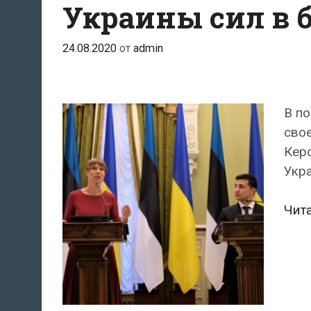
Украины сил в 
24.08.2020
от
admin
В по
свое
Кер
Укр
Чит