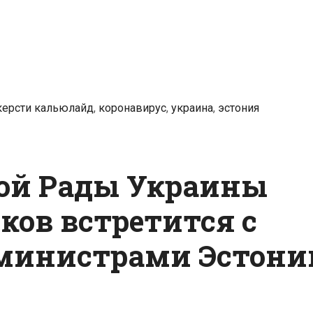
Украины
Владимира
Зеленского,
пожелав
народу
керсти кальюлайд
,
коронавирус
,
украина
,
эстония
Украины
сил
в
борьбе
ой Рады Украины
с
ов встретится с
коронавирусом
 министрами Эстони