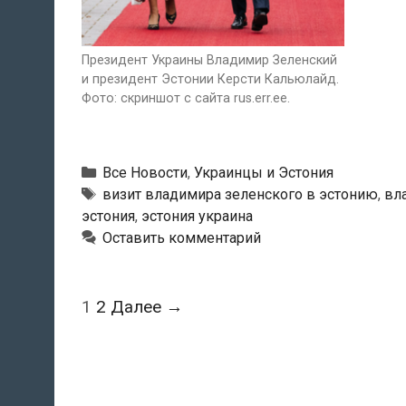
Президент Украины Владимир Зеленский
и президент Эстонии Керсти Кальюлайд.
Фото: скриншот с сайта rus.err.ee.
Рубрики
Все Новости
,
Украинцы и Эстония
Метки
визит владимира зеленского в эстонию
,
вл
эстония
,
эстония украина
Оставить комментарий
Навигация
1
2
Далее →
по
записям