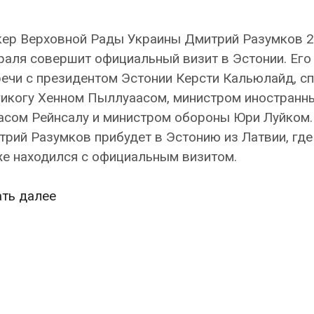
кер Верховной Рады Украины Дмитрий Разумков 2
аля совершит официальный визит в Эстонии. Его
ечи с президентом Эстонии Керсти Кальюлайд, с
гикогу Хенном Пыллуаасом, министром иностранн
асом Рейнсалу и министром обороны Юри Луйком.
рий Разумков прибудет в Эстонию из Латвии, где
же находился с официальным визитом.
Спикер
ать далее
Верховной
Рады
Украины
Дмитрий
Разумков
встретится