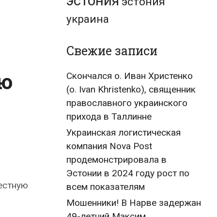
эстония
эстония
украина
Свежие записи
ую
Скончался о. Иван Христенко
(о. Ivan Khristenko), священник
православного украинского
прихода в Таллинне
Украинская логистическая
компания Nova Post
продемонстрировала в
Эстонии в 2024 году рост по
естную
всем показателям
Мошенники! В Нарве задержан
49-летний Максим,