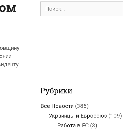
сом
Поиск
для:
довщину
онии
зиденту
Рубрики
Все Новости
(386)
Украинцы и Евросоюз
(109)
Работа в ЕС
(3)