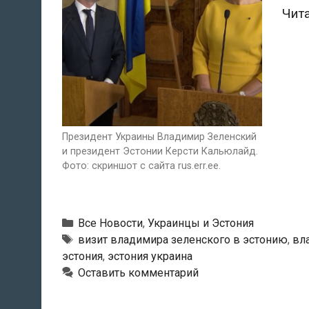
Чит
Президент Украины Владимир Зеленский
и президент Эстонии Керсти Кальюлайд.
Фото: скриншот с сайта rus.err.ee.
Рубрики
Все Новости
,
Украинцы и Эстония
Метки
визит владимира зеленского в эстонию
,
вл
эстония
,
эстония украина
Оставить комментарий