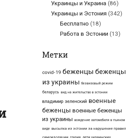
Украинцы и Украина
(86)
Украинцы и Эстония
(342)
Бесплатно
(18)
Работа в Эстонии
(13)
Метки
беженцы
беженцы
covid-19
из украины
безвизовый режим
беларусь
вид на жительство в эстонии
военные
владимир зеленский
и
беженцы
военные беженцы
из украины
вождение автомобиля в пьяном
высылка из эстонии за нарушение правил
виде
самоизоляции
дети украинских
грузия