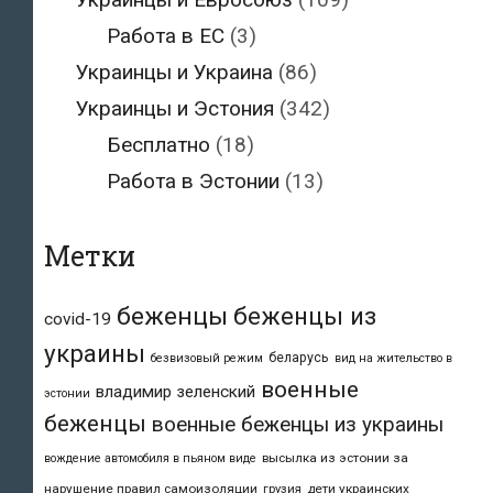
Работа в ЕС
(3)
Украинцы и Украина
(86)
Украинцы и Эстония
(342)
Бесплатно
(18)
Работа в Эстонии
(13)
Метки
беженцы
беженцы из
covid-19
украины
беларусь
безвизовый режим
вид на жительство в
военные
владимир зеленский
эстонии
беженцы
военные беженцы из украины
высылка из эстонии за
вождение автомобиля в пьяном виде
нарушение правил самоизоляции
дети украинских
грузия