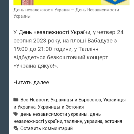
День незалежності України — День Независимости
Украины
У
День незалежності України
, у четвер 24
серпня 2023 року, на площі Вабадузе з
19:00 до 21:00 години, у Таллінні
відбудеться безкоштовний концерт
«Україна дякує!».
День
Читать далее
незалежності
України
Рубрики
Все Новости
,
Украинцы и Евросоюз
,
Украинцы
—
и Украина
,
Украинцы и Эстония
Метки
день независимости украины
,
день
День
незалежності україни
,
таллинн
,
украина
,
эстония
Независимости
Оставить комментарий
Украины