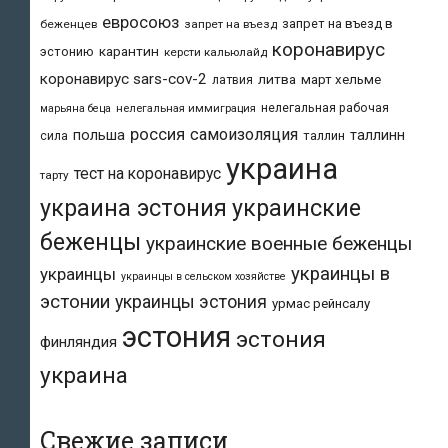
евросоюз
запрет на въезд в
беженцев
запрет на въезд
коронавирус
карантин
эстонию
керсти кальюлайд
коронавирус sars-cov-2
литва
март хельме
латвия
нелегальная рабочая
марьяна беца
нелегальная иммиграция
россия
самоизоляция
польша
таллинн
таллин
сила
украина
тест на коронавирус
тарту
украина эстония
украинские
беженцы
украинские военные беженцы
украинцы в
украинцы
украинцы в сельском хозяйстве
эстонии
украинцы эстония
урмас рейнсалу
эстония
эстония
финляндия
украина
Свежие записи