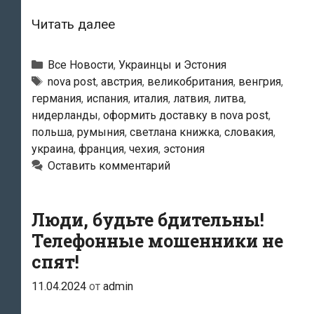
Украинская
Читать далее
логистическая
компания
Рубрики
Все Новости
,
Украинцы и Эстония
Nova
Метки
nova post
,
австрия
,
великобритания
,
венгрия
,
германия
,
испания
,
италия
,
латвия
,
литва
,
Post
нидерланды
,
оформить доставку в nova post
,
продемонстрировала
польша
,
румыния
,
светлана книжка
,
словакия
,
в
украина
,
франция
,
чехия
,
эстония
Эстонии
Оставить комментарий
в
2024
Люди, будьте бдительны!
году
Телефонные мошенники не
рост
спят!
по
всем
11.04.2024
от
admin
показателям