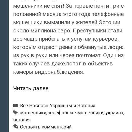
мошенники не спят! За первые почти три с
половиной месяца этого года телефонные
мошенники выманили у жителей Эстонии
около миллиона евро. Преступники стали
все чаще прибегать к услугам курьеров,
которым отдают деньги обманутые люди:
из рук в руки или через почтомат. Один из
таких случаев даже попал в объектив
камеры видеонаблюдения.
Люди,
Читать далее
будьте
бдительны!
Рубрики
Все Новости
,
Украинцы и Эстония
Телефонные
Метки
мошенники
,
телефонные мошенники
,
украина
,
эстония
мошенники
Оставить комментарий
не