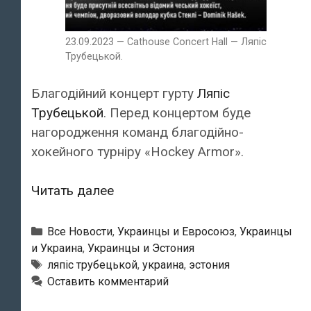
23.09.2023 — Cathouse Concert Hall — Ляпіс
Трубецькой.
Благодійний концерт гурту
Ляпіс
Трубецькой
. Перед концертом буде
нагородження команд благодійно-
хокейного турніру «Hockey Armor».
23.09.2023
Читать далее
—
Cathouse
Рубрики
Все Новости
,
Украинцы и Евросоюз
,
Украинцы
Concert
и Украина
,
Украинцы и Эстония
Метки
ляпіс трубецькой
,
украина
,
эстония
Hall
Оставить комментарий
—
Ляпіс