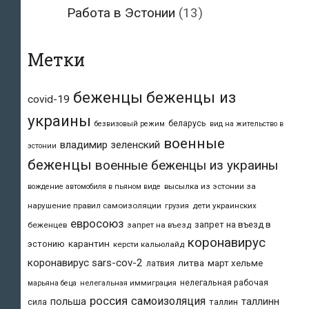
Работа в Эстонии
(13)
Метки
беженцы
беженцы из
covid-19
украины
беларусь
безвизовый режим
вид на жительство в
военные
владимир зеленский
эстонии
беженцы
военные беженцы из украины
высылка из эстонии за
вождение автомобиля в пьяном виде
нарушение правил самоизоляции
дети украинских
грузия
евросоюз
запрет на въезд в
беженцев
запрет на въезд
коронавирус
карантин
эстонию
керсти кальюлайд
коронавирус sars-cov-2
литва
март хельме
латвия
нелегальная рабочая
марьяна беца
нелегальная иммиграция
россия
самоизоляция
польша
таллинн
таллин
сила