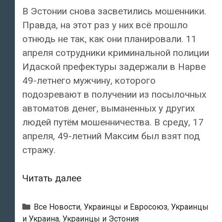
В Эстонии снова засветились мошенники.
Правда, на этот раз у них всё прошло
отнюдь не так, как они планировали. 11
апреля сотрудники криминальной полиции
Идаской префектуры задержали в Нарве
49-летнего мужчину, которого
подозревают в получении из посылочных
автоматов денег, выманенных у других
людей путём мошенничества. В среду, 17
апреля, 49-летний Максим был взят под
стражу.
Мошенники!
Читать далее
В
Нарве
Рубрики
Все Новости
,
Украинцы и Евросоюз
,
Украинцы
задержан
и Украина
,
Украинцы и Эстония