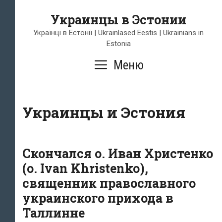
Перейти
Украинцы в Эстонии
к
содержимому
Українці в Естонії | Ukrainlased Eestis | Ukrainians in
Estonia
Меню
Украинцы и Эстония
Скончался о. Иван Христенко
(о. Ivan Khristenko),
священник православного
украинского прихода в
Таллинне