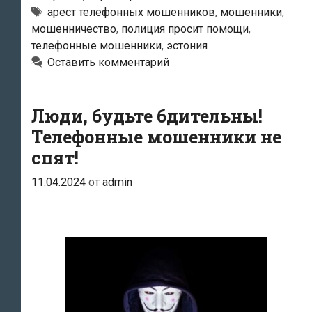
Метки
арест телефонных мошенников
,
мошенники
,
49-
мошенничество
,
полиция просит помощи
,
летний
телефонные мошенники
,
эстония
Максим,
Оставить комментарий
подозреваемый
в
Люди, будьте бдительны!
мошенничестве
с
Телефонные мошенники не
использованием
спят!
почтоматов
11.04.2024
от
admin