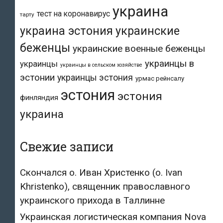
украина
тест на коронавирус
тарту
украина эстония
украинские
беженцы
украинские военные беженцы
украинцы в
украинцы
украинцы в сельском хозяйстве
эстонии
украинцы эстония
урмас рейнсалу
эстония
эстония
финляндия
украина
Свежие записи
Скончался о. Иван Христенко (о. Ivan
Khristenko), священник православного
украинского прихода в Таллинне
Украинская логистическая компания Nova