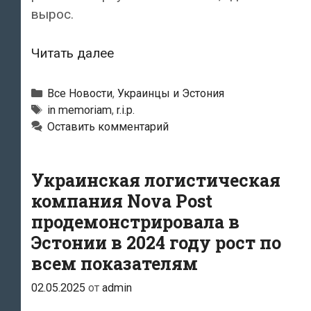
вырос.
Скончался
Читать далее
о.
Иван
Рубрики
Все Новости
,
Украинцы и Эстония
Христенко
Метки
in memoriam
,
r.i.p.
Оставить комментарий
(о.
Ivan
Khristenko),
Украинская логистическая
священник
компания Nova Post
православного
продемонстрировала в
украинского
Эстонии в 2024 году рост по
прихода
всем показателям
в
Таллинне
02.05.2025
от
admin