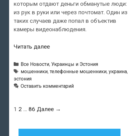
которым отдают деньги обманутые люди:
из рук в руки или через почтомат. Один из
таких случаев даже попал в объектив
камеры видеонаблюдения.
Люди,
Читать далее
будьте
бдительны!
Рубрики
Все Новости
,
Украинцы и Эстония
Телефонные
Метки
мошенники
,
телефонные мошенники
,
украина
,
эстония
мошенники
Оставить комментарий
не
спят!
Навигация
1
2
…
86
Далее →
по
записям