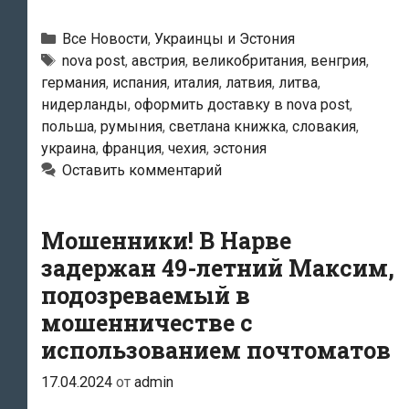
логистическая
компания
Рубрики
Все Новости
,
Украинцы и Эстония
Nova
Метки
nova post
,
австрия
,
великобритания
,
венгрия
,
германия
,
испания
,
италия
,
латвия
,
литва
,
Post
нидерланды
,
оформить доставку в nova post
,
продемонстрировала
польша
,
румыния
,
светлана книжка
,
словакия
,
в
украина
,
франция
,
чехия
,
эстония
Эстонии
Оставить комментарий
в
2024
Мошенники! В Нарве
году
задержан 49-летний Максим,
рост
подозреваемый в
по
всем
мошенничестве с
показателям
использованием почтоматов
17.04.2024
от
admin