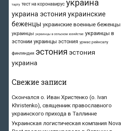
украина
тест на коронавирус
тарту
украина эстония
украинские
беженцы
украинские военные беженцы
украинцы в
украинцы
украинцы в сельском хозяйстве
эстонии
украинцы эстония
урмас рейнсалу
эстония
эстония
финляндия
украина
Свежие записи
Скончался о. Иван Христенко (о. Ivan
Khristenko), священник православного
украинского прихода в Таллинне
Украинская логистическая компания Nova