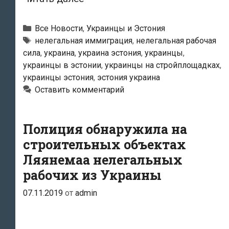
Украины,
нелегально
Рубрики
Все Новости
,
Украинцы и Эстония
работавших
Метки
нелегальная иммиграция
,
нелегальная рабочая
сила
,
украина
,
украина эстония
,
украинцы
,
в
украинцы в эстонии
,
украинцы на стройплощадках
,
Эстонии,
украинцы эстония
,
эстония украина
попросили
Оставить комментарий
покинуть
страну
Полиция обнаружила на
строительных объектах
Ляянемаа нелегальных
рабочих из Украины
07.11.2019
от
admin