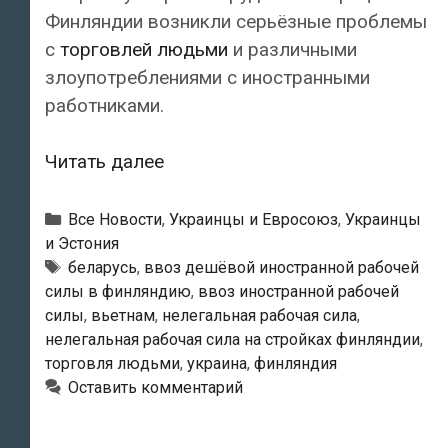
Финляндии возникли серьёзные проблемы
с
торговлей людьми
и различными
злоупотреблениями с иностранными
работниками.
Ввоз
Читать далее
дешёвой
иностранной
Рубрики
Все Новости
,
Украинцы и Евросоюз
,
Украинцы
рабочей
и Эстония
Метки
беларусь
,
ввоз дешёвой иностранной рабочей
силы
силы в финляндию
,
ввоз иностранной рабочей
в
силы
,
вьетнам
,
нелегальная рабочая сила
,
Финляндию
нелегальная рабочая сила на стройках финляндии
,
привёл
торговля людьми
,
украина
,
финляндия
к
Оставить комментарий
торговле
людьми