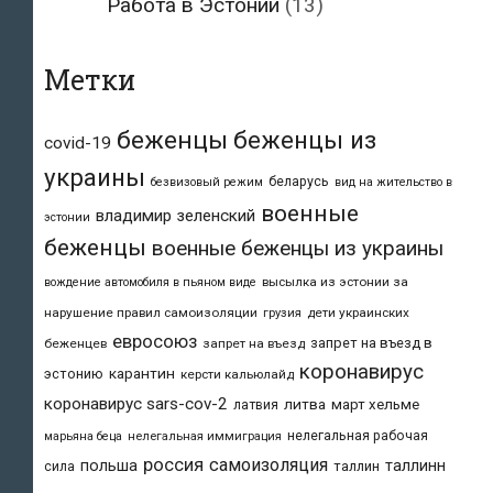
Работа в Эстонии
(13)
Метки
беженцы
беженцы из
covid-19
украины
беларусь
безвизовый режим
вид на жительство в
военные
владимир зеленский
эстонии
беженцы
военные беженцы из украины
высылка из эстонии за
вождение автомобиля в пьяном виде
нарушение правил самоизоляции
дети украинских
грузия
евросоюз
запрет на въезд в
беженцев
запрет на въезд
коронавирус
карантин
эстонию
керсти кальюлайд
коронавирус sars-cov-2
литва
март хельме
латвия
нелегальная рабочая
марьяна беца
нелегальная иммиграция
россия
самоизоляция
польша
таллинн
таллин
сила