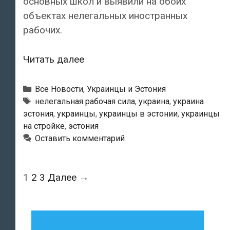
основных школ и выявили на обоих
объектах нелегальных иностранных
рабочих.
Полиция
Читать далее
обнаружила
на
Рубрики
Все Новости
,
Украинцы и Эстония
строительных
Метки
нелегальная рабочая сила
,
украина
,
украина
эстония
,
украинцы
,
украинцы в эстонии
,
украинцы
объектах
на стройке
,
эстония
Ляянемаа
Оставить комментарий
нелегальных
рабочих
из
Навигация
1
2
3
Далее →
Украины
по
записям