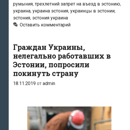
румыния
,
трехлетний запрет на въезд в эстонию
,
незаконно
украина
,
украина эстония
,
украинцы в эстонии
,
работавших
эстония
,
эстония украина
в
Оставить комментарий
Эстонии
иностранцев
Граждан Украины,
—
нелегально работавших в
трех
Эстонии, попросили
граждан
Украины
покинуть страну
и
18.11.2019
от
admin
одного
гражданина
Румынии