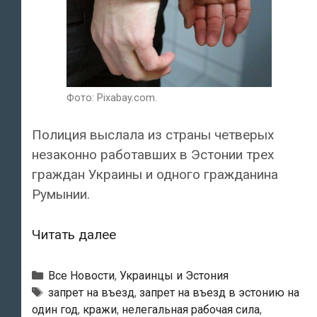
Фото: Pixabay.com.
Полиция выслала из страны четверых
незаконно работавших в Эстонии трех
граждан Украины и одного гражданина
Румынии.
Полиция
Читать далее
выслала
из
Рубрики
Все Новости
,
Украинцы и Эстония
страны
Метки
запрет на въезд
,
запрет на въезд в эстонию на
один год
,
кражи
,
нелегальная рабочая сила
,
четверых