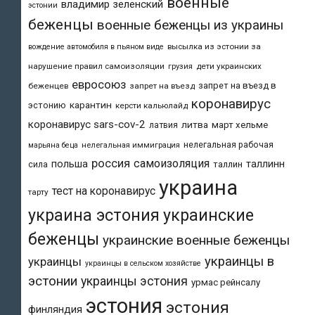
военные
владимир зеленский
эстонии
беженцы
военные беженцы из украины
высылка из эстонии за
вождение автомобиля в пьяном виде
нарушение правил самоизоляции
дети украинских
грузия
евросоюз
запрет на въезд в
беженцев
запрет на въезд
коронавирус
карантин
эстонию
керсти кальюлайд
коронавирус sars-cov-2
литва
март хельме
латвия
нелегальная рабочая
марьяна беца
нелегальная иммиграция
россия
самоизоляция
польша
таллинн
таллин
сила
украина
тест на коронавирус
тарту
украина эстония
украинские
беженцы
украинские военные беженцы
украинцы в
украинцы
украинцы в сельском хозяйстве
эстонии
украинцы эстония
урмас рейнсалу
эстония
эстония
финляндия