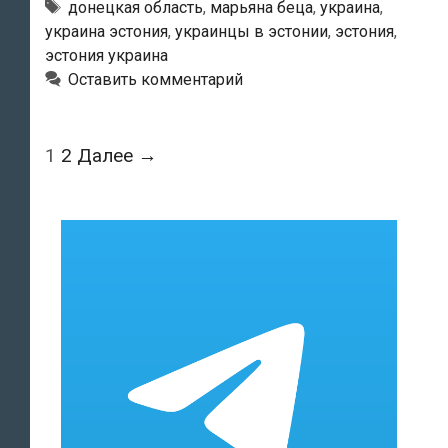
Беца:
Метки
донецкая область
,
марьяна беца
,
украина
,
украина эстония
,
украинцы в эстонии
,
эстония
,
«Заробитчане
эстония украина
в
Оставить комментарий
Эстонии
делятся
на
Навигация
1
2
Далее →
две
по
категории»
записям