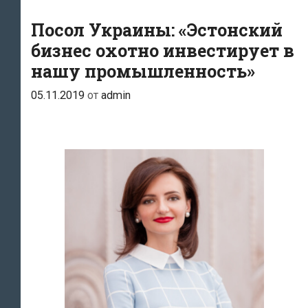
«Мы
очень
Посол Украины: «Эстонский
благодарны
бизнес охотно инвестирует в
Эстонии
нашу промышленность»
за
05.11.2019
от
admin
поддержку,
в
частности
за
ракеты
Javelin»