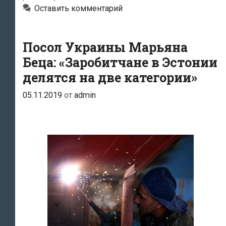
инвестирует
Оставить комментарий
в
нашу
промышленность»
Посол Украины Марьяна
Беца: «Заробитчане в Эстонии
делятся на две категории»
05.11.2019
от
admin