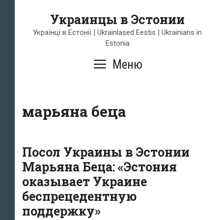
Перейти
Украинцы в Эстонии
к
содержимому
Українці в Естонії | Ukrainlased Eestis | Ukrainians in
Estonia
Меню
марьяна беца
Посол Украины в Эстонии
Марьяна Беца: «Эстония
оказывает Украине
беспрецедентную
поддержку»