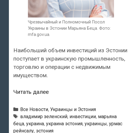
Чрезвычайный и Полномочный Посол
Украины в Эстонии Марьяна Беца. Фото:
mfa.gov.ua.
Наибольший объем инвестиций из Эстонии
поступает в украинскую промышленность,
торговлю и операции с недвижимым
имуществом.
Посол
Читать далее
Украины:
«Эстонский
Рубрики
Все Новости
,
Украинцы и Эстония
бизнес
Метки
владимир зеленский
,
инвестиции
,
марьяна
беца
,
украина
,
украина эстония
,
украинцы
,
урмас
охотно
рейнсалу
,
эстония