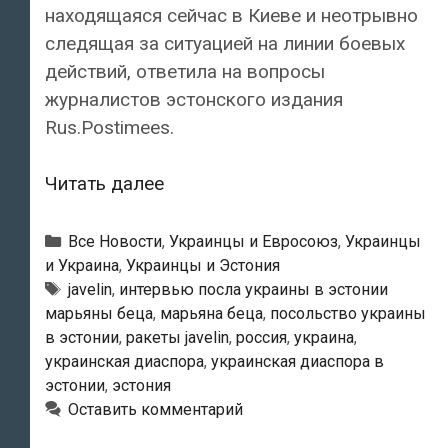
находящаяся сейчас в Киеве и неотрывно
следящая за ситуацией на линии боевых
действий, ответила на вопросы
журналистов эстонского издания
Rus.Postimees.
Посол
Читать далее
Украины
в
Рубрики
Все Новости
,
Украинцы и Евросоюз
,
Украинцы
Эстонии
и Украина
,
Украинцы и Эстония
Метки
javelin
,
интервью посла украины в эстонии
Марьяна
марьяны беца
,
марьяна беца
,
посольство украины
Беца:
в эстонии
,
ракеты javelin
,
россия
,
украина
,
«Эстония
украинская диаспора
,
украинская диаспора в
оказывает
эстонии
,
эстония
Украине
Оставить комментарий
беспрецедентную