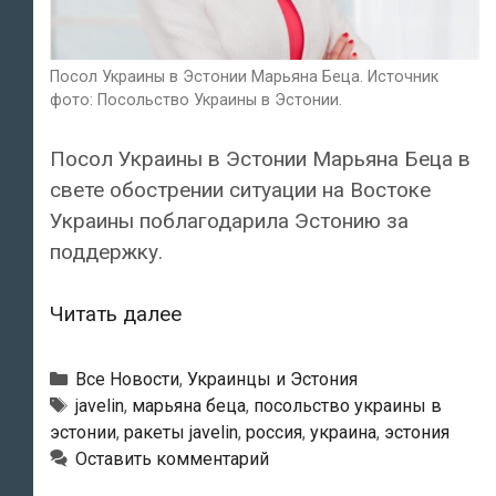
Посол Украины в Эстонии Марьяна Беца. Источник
фото: Посольство Украины в Эстонии.
Посол Украины в Эстонии Марьяна Беца в
свете обострении ситуации на Востоке
Украины поблагодарила Эстонию за
поддержку.
Посол
Читать далее
Украины
в
Рубрики
Все Новости
,
Украинцы и Эстония
Эстонии
Метки
javelin
,
марьяна беца
,
посольство украины в
эстонии
,
ракеты javelin
,
россия
,
украина
,
эстония
Марьяна
Оставить комментарий
Беца: