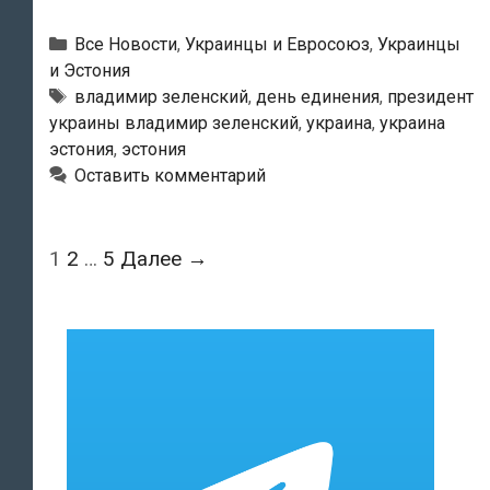
Стенбока
и
Рубрики
Все Новости
,
Украинцы и Евросоюз
,
Украинцы
здание
и Эстония
Метки
владимир зеленский
,
день единения
,
президент
МИД
украины владимир зеленский
,
украина
,
украина
Эстонии
эстония
,
эстония
в
Оставить комментарий
среду
вечером
окрасились
Навигация
1
2
…
5
Далее →
в
по
цвета
записям
украинского
флага