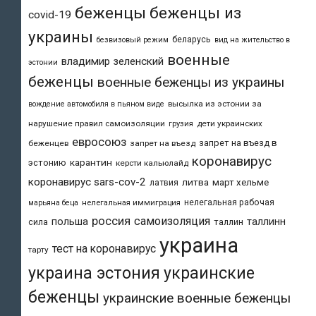
беженцы
беженцы из
covid-19
украины
беларусь
безвизовый режим
вид на жительство в
военные
владимир зеленский
эстонии
беженцы
военные беженцы из украины
высылка из эстонии за
вождение автомобиля в пьяном виде
нарушение правил самоизоляции
дети украинских
грузия
евросоюз
запрет на въезд в
беженцев
запрет на въезд
коронавирус
карантин
эстонию
керсти кальюлайд
коронавирус sars-cov-2
литва
март хельме
латвия
нелегальная рабочая
марьяна беца
нелегальная иммиграция
россия
самоизоляция
польша
таллинн
таллин
сила
украина
тест на коронавирус
тарту
украина эстония
украинские
беженцы
украинские военные беженцы