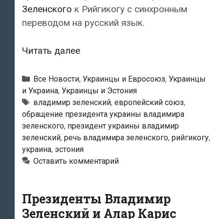
Зеленского
к Рийгикогу с синхронным
переводом на русский язык.
Обращение
Читать далее
президента
Украины
Рубрики
Все Новости
,
Украинцы и Евросоюз
,
Украинцы
Владимира
и Украина
,
Украинцы и Эстония
Метки
владимир зеленский
,
европейский союз
,
Зеленского
обращение президента украины владимира
к
зеленского
,
президент украины владимир
Рийгикогу
зеленский
,
речь владимира зеленского
,
рийгикогу
,
украина
,
эстония
Оставить комментарий
Президенты Владимир
Зеленский и Алар Карис