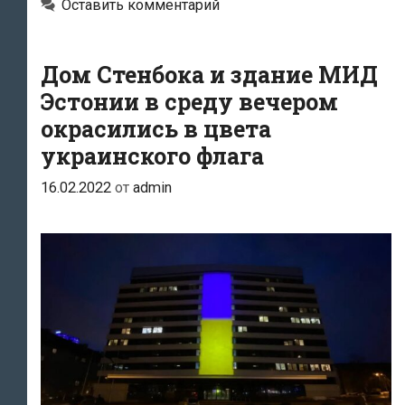
Оставить комментарий
в
Киеве
Дом Стенбока и здание МИД
с
президентом
Эстонии в среду вечером
Эстонии
окрасились в цвета
Аларом
украинского флага
Карисом
16.02.2022
от
admin