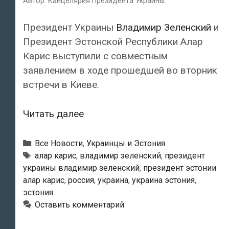
Автор: Канцелярия Президента Украины.
Президент Украины
Владимир Зеленский
и
Президент Эстонской Республики Алар
Карис выступили с совместным
заявлением в ходе прошедшей во вторник
встречи в Киеве.
Президенты
Читать далее
Владимир
Зеленский
Рубрики
Все Новости
,
Украинцы и Эстония
и
Метки
алар карис
,
владимир зеленский
,
президент
украины владимир зеленский
,
президент эстонии
Алар
алар карис
,
россия
,
украина
,
украина эстония
,
Карис
эстония
выступили
Оставить комментарий
в
Киеве