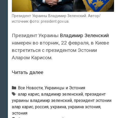
Президент Украины Владимир Зеленский. Автор/
источник фото: president.gov.ua.
Президент Украины
Владимир Зеленский
намерен во вторник, 22 февраля, в Киеве
встретиться с президентом Эстонии
Аларом Карисом.
Президент
Читать далее
Украины
Владимир
Рубрики
Все Новости
,
Украинцы и Эстония
Зеленский
Метки
алар карис
,
владимир зеленский
,
президент
украины владимир зеленский
,
президент эстонии
встретится
алар карис
,
россия
,
украина
,
украина эстония
,
22
эстония
февраля