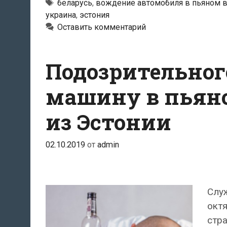
Метки
беларусь
,
вождение автомобиля в пьяном 
украина
,
эстония
Оставить комментарий
Подозрительног
машину в пьяно
из Эстонии
02.10.2019
от
admin
Служ
октя
стра