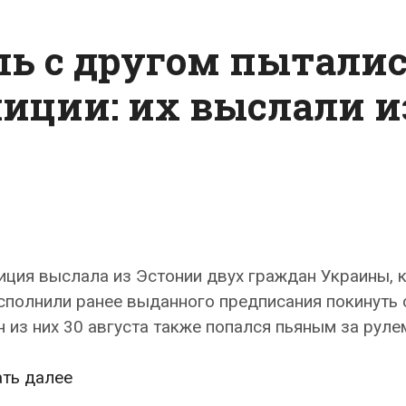
ь с другом пытали
лиции: их выслали и
иция выслала из Эстонии двух граждан Украины, 
сполнили ранее выданного предписания покинуть 
 из них 30 августа также попался пьяным за руле
Пьяный
ать далее
водитель