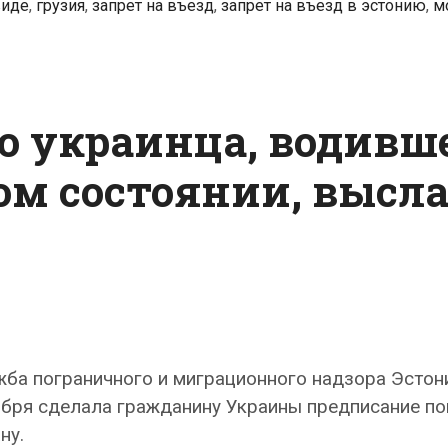
виде
,
грузия
,
запрет на въезд
,
запрет на въезд в эстонию
,
м
—
за
вождение
в
о украинца, водивш
нетрезвом
виде
м состоянии, высл
ба пограничного и миграционного надзора Эстон
бря сделала гражданину Украины предписание по
ну.