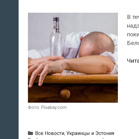
В те
над
поки
Бел
Чит
Фото: Pixabay.com.
Рубрики
Все Новости
,
Украинцы и Эстония