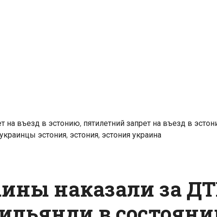
с
другом
пытались
скрыться
от
полиции:
их
выслали
из
ет на въезд в эстонию
,
пятилетний запрет на въезд в эсто
Эстонии
украинцы эстония
,
эстония
,
эстония украина
ины наказали за ДТ
Вильянди в состояни