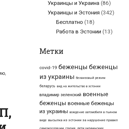
Украинцы и Украина
(86)
Украинцы и Эстония
(342)
Бесплатно
(18)
Работа в Эстонии
(13)
Метки
беженцы
беженцы
covid-19
нию
,
из украины
безвизовый режим
беларусь
вид на жительство в эстонии
военные
владимир зеленский
беженцы
военные беженцы
П,
из украины
вождение автомобиля в пьяном
высылка из эстонии за нарушение правил
виде
и
самоизоляции
дети украинских
грузия