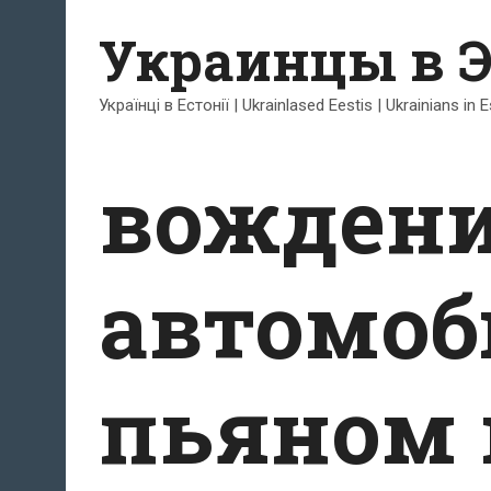
Перейти
Украинцы в 
к
содержимому
Українці в Естонії | Ukrainlased Eestis | Ukrainians in 
вожден
автомоб
пьяном 