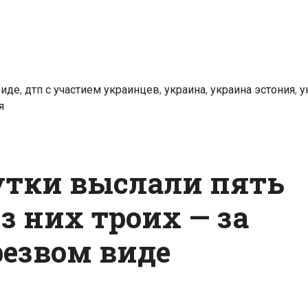
в
Вильянди
в
состоянии
алкогольного
виде
,
дтп с участием украинцев
,
украина
,
украина эстония
,
у
опьянения
я
сутки выслали пять
з них троих — за
резвом виде