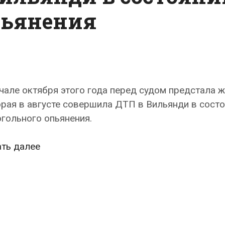
пьянения
чале октября этого года перед судом предстала 
рая в августе совершила ДТП в Вильянди в сост
гольного опьянения.
Гражданку
ать далее
Украины
наказали
за
ДТП,
совершенное