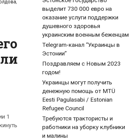
Эстонское государство
олдова
,
выделит 730 000 евро на
оказание услуги поддержки
душевного здоровья
украинским военным беженцам
его
Telegram-канал “Украинцы в
Эстонии”
али
Поздравляем с Новым 2023
годом!
Украинцы могут получить
денежную помощь от MTÜ
Eesti Pagulasabi / Estonian
Refugee Council
ии 1
Требуются трактористы и
кинуть
работники на уборку клубники
и малины