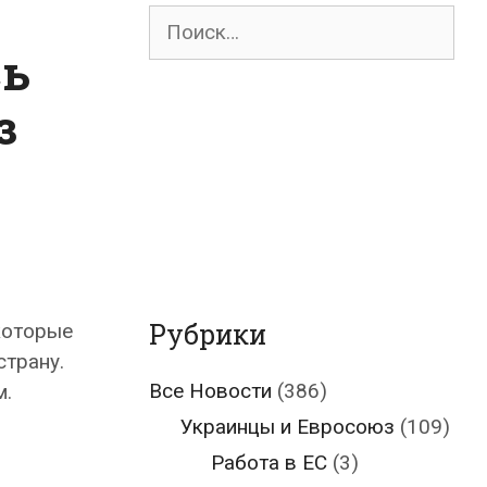
Поиск
для:
сь
з
Рубрики
которые
страну.
Все Новости
(386)
м.
Украинцы и Евросоюз
(109)
Работа в ЕС
(3)