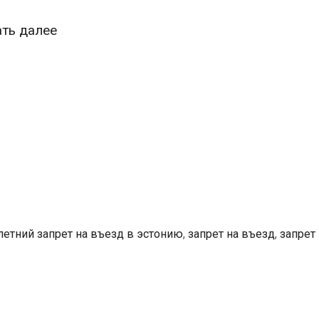
Подозрительного
ать далее
украинца,
водившего
машину
в
пьяном
состоянии,
выслали
из
Эстонии
летний запрет на въезд в эстонию
,
запрет на въезд
,
запрет