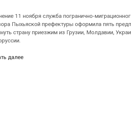
чение 11 ноября служба погранично-миграционног
зора Пыхьяской префектуры оформила пять предп
нуть страну приезжим из Грузии, Молдавии, Укра
оруссии.
Из
ать далее
Эстонии
за
сутки
выслали
пять
иммигрантов,
из
них
троих