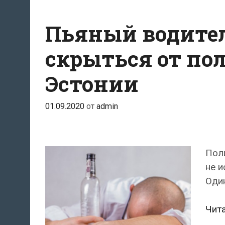
Пьяный водител
скрыться от по
Эстонии
01.09.2020
от
admin
Пол
не и
Один
Чит