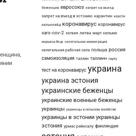
евросоюз
беженцев
запрет на въезд
карантин
запрет на въезд в эстонию
керсти
коронавирус
коронавирус
кальюлайд
sars-cov-2
литва
март хельме
латвия
марьяна беца
нелегальная иммиграция
россия
польша
нелегальная рабочая сила
женщина,
самоизоляция
таллинн
таллин
тарту
оянии
украина
тест на коронавирус
украина эстония
украинские беженцы
украинские военные беженцы
украинцы
украинцы в сельском хозяйстве
украинцы в эстонии
украинцы
эстония
финляндия
урмас рейнсалу