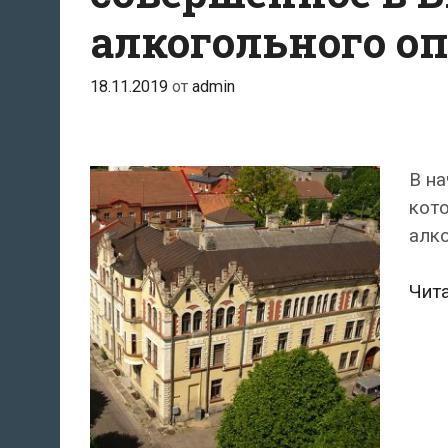
алкогольного о
18.11.2019
от
admin
В на
кото
алко
Чит