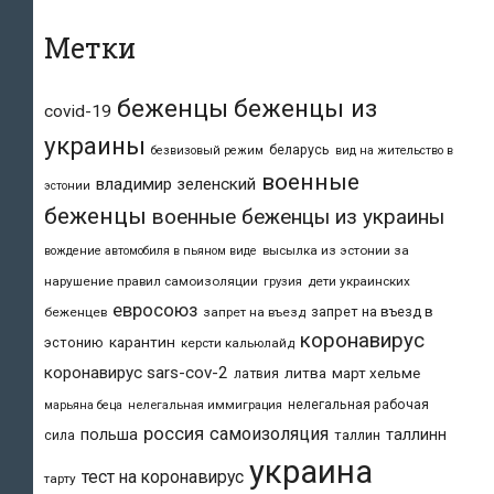
Метки
беженцы
беженцы из
covid-19
украины
беларусь
безвизовый режим
вид на жительство в
военные
владимир зеленский
эстонии
беженцы
военные беженцы из украины
высылка из эстонии за
вождение автомобиля в пьяном виде
нарушение правил самоизоляции
дети украинских
грузия
евросоюз
запрет на въезд в
беженцев
запрет на въезд
коронавирус
карантин
эстонию
керсти кальюлайд
коронавирус sars-cov-2
литва
март хельме
латвия
нелегальная рабочая
марьяна беца
нелегальная иммиграция
россия
самоизоляция
польша
таллинн
таллин
сила
украина
тест на коронавирус
тарту