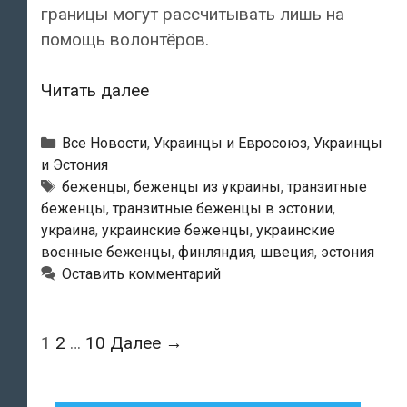
границы могут рассчитывать лишь на
помощь волонтёров.
Транзитные
Читать далее
беженцы
в
Рубрики
Все Новости
,
Украинцы и Евросоюз
,
Украинцы
Эстонии
и Эстония
Метки
беженцы
,
беженцы из украины
,
транзитные
могут
беженцы
,
транзитные беженцы в эстонии
,
рассчитывать
украина
,
украинские беженцы
,
украинские
лишь
военные беженцы
,
финляндия
,
швеция
,
эстония
на
Оставить комментарий
помощь
волонтёров
Навигация
1
2
…
10
Далее →
по
записям