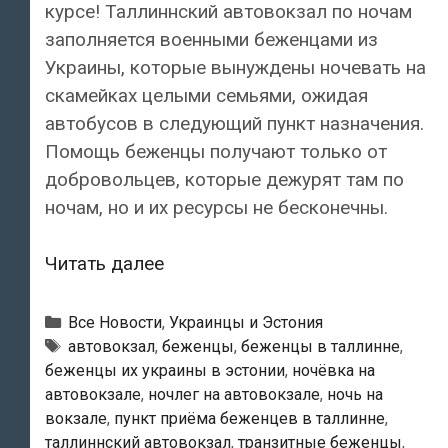
курсе! Таллиннский автовокзал по ночам
заполняется военными беженцами из
Украины, которые вынуждены ночевать на
скамейках целыми семьями, ожидая
автобусов в следующий пункт назначения.
Помощь беженцы получают только от
добровольцев, которые дежурят там по
ночам, но и их ресурсы не бесконечны.
Беженцы
Читать далее
ночуют
на
Рубрики
Все Новости
,
Украинцы и Эстония
Таллиннском
Метки
автовокзал
,
беженцы
,
беженцы в таллинне
,
беженцы их украины в эстонии
,
ночёвка на
автовокзале:
автовокзале
,
ночлег на автовокзале
,
ночь на
руководство
вокзале
,
пункт приёма беженцев в таллинне
,
вокзала
таллиннский автовокзал
,
транзитные беженцы
,