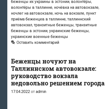
беженцы их украины в эстонии
,
волонтёры
,
украинских
волонтёры в таллинне
,
ночёвка на автовокзале
,
беженцев
ночлег на автовокзале
,
ночь на вокзале
,
пункт
приёма беженцев в таллинне
,
таллиннский
автовокзал
,
транзитные беженцы
,
транзитные
беженцы в эстонии
,
украинские беженцы
,
украинские военные беженцы
Оставить комментарий
Беженцы ночуют на
Таллиннском автовокзале:
руководство вокзала
недовольно решением города
17.04.2022
от
admin