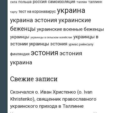
россия
самоизоляция
польша
таллинн
таллин
сила
украина
тест на коронавирус
тарту
украина эстония
украинские
беженцы
украинские военные беженцы
украинцы в
украинцы
украинцы в сельском хозяйстве
эстонии
украинцы эстония
урмас рейнсалу
эстония
эстония
финляндия
украина
Свежие записи
Скончался о. Иван Христенко (о. Ivan
Khristenko), священник православного
украинского прихода в Таллинне