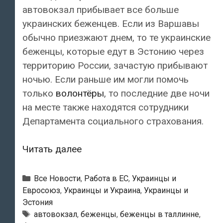
автовокзал прибывает все больше
украинских беженцев. Если из Варшавы
обычно приезжают днем, то те украинские
беженцы, которые едут в Эстонию через
территорию России, зачастую прибывают
ночью. Если раньше им могли помочь
только
волонтёры
, то последние две ночи
на месте также находятся сотрудники
Департамента социального страхования.
На
Читать далее
Таллиннский
автовокзал
Рубрики
Все Новости
,
Работа в ЕС
,
Украинцы и
прибывает
Евросоюз
,
Украинцы и Украина
,
Украинцы и
Эстония
все
Метки
автовокзал
,
беженцы
,
беженцы в таллинне
,
больше