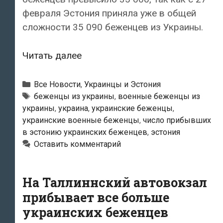
февраля Эстония приняла уже в общей
сложности 35 090 беженцев из Украины.
Число
Читать далее
прибывших
в
Рубрики
Все Новости
,
Украинцы и Эстония
Эстонию
Метки
беженцы из украины
,
военные беженцы из
украины
,
украина
,
украинские беженцы
,
украинских
украинские военные беженцы
,
число прибывших
беженцев
в эстонию украинских беженцев
,
эстония
превысило
Оставить комментарий
35
000
На Таллиннский автовокзал
прибывает все больше
украинских беженцев