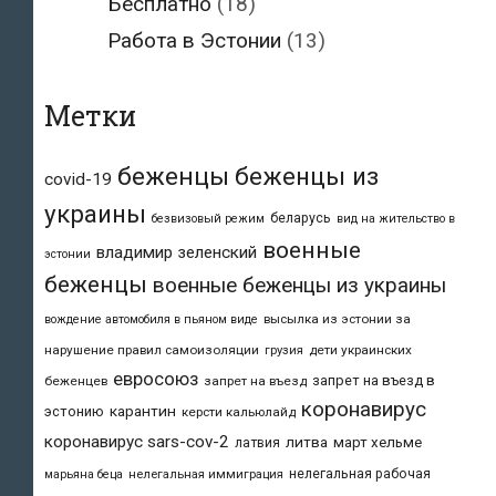
Бесплатно
(18)
Работа в Эстонии
(13)
Метки
беженцы
беженцы из
covid-19
украины
беларусь
безвизовый режим
вид на жительство в
военные
владимир зеленский
эстонии
беженцы
военные беженцы из украины
высылка из эстонии за
вождение автомобиля в пьяном виде
нарушение правил самоизоляции
дети украинских
грузия
евросоюз
запрет на въезд в
беженцев
запрет на въезд
коронавирус
карантин
эстонию
керсти кальюлайд
коронавирус sars-cov-2
литва
март хельме
латвия
нелегальная рабочая
марьяна беца
нелегальная иммиграция