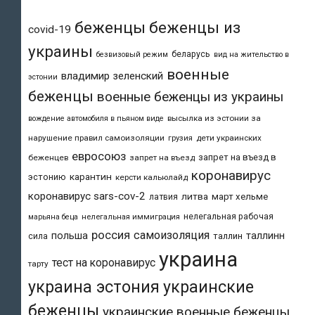
беженцы
беженцы из
covid-19
украины
беларусь
безвизовый режим
вид на жительство в
военные
владимир зеленский
эстонии
беженцы
военные беженцы из украины
высылка из эстонии за
вождение автомобиля в пьяном виде
нарушение правил самоизоляции
дети украинских
грузия
евросоюз
запрет на въезд в
беженцев
запрет на въезд
коронавирус
карантин
эстонию
керсти кальюлайд
коронавирус sars-cov-2
литва
март хельме
латвия
нелегальная рабочая
марьяна беца
нелегальная иммиграция
россия
самоизоляция
польша
таллинн
таллин
сила
украина
тест на коронавирус
тарту
украина эстония
украинские
беженцы
украинские военные беженцы