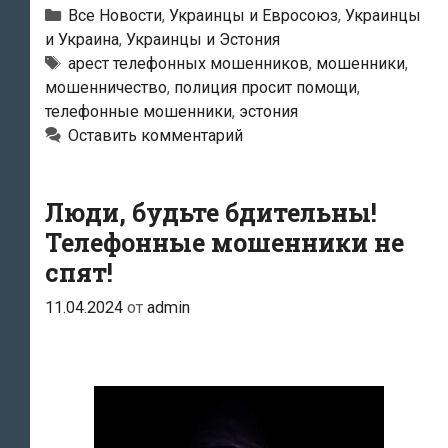
Нарве
Рубрики
Все Новости
,
Украинцы и Евросоюз
,
Украинцы
задержан
и Украина
,
Украинцы и Эстония
Метки
арест телефонных мошенников
,
мошенники
,
49-
мошенничество
,
полиция просит помощи
,
летний
телефонные мошенники
,
эстония
Максим,
Оставить комментарий
подозреваемый
в
Люди, будьте бдительны!
мошенничестве
с
Телефонные мошенники не
использованием
спят!
почтоматов
11.04.2024
от
admin