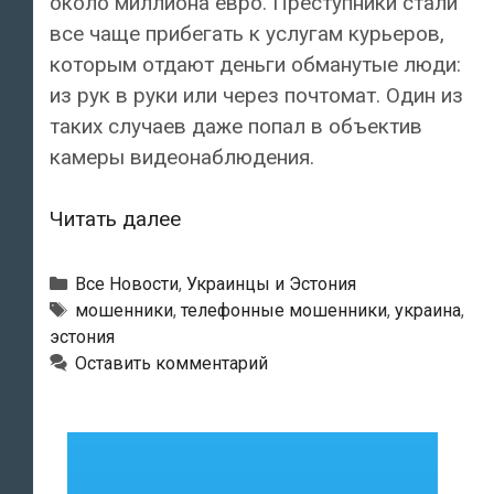
около миллиона евро. Преступники стали
все чаще прибегать к услугам курьеров,
которым отдают деньги обманутые люди:
из рук в руки или через почтомат. Один из
таких случаев даже попал в объектив
камеры видеонаблюдения.
Люди,
Читать далее
будьте
бдительны!
Рубрики
Все Новости
,
Украинцы и Эстония
Телефонные
Метки
мошенники
,
телефонные мошенники
,
украина
,
эстония
мошенники
Оставить комментарий
не
спят!