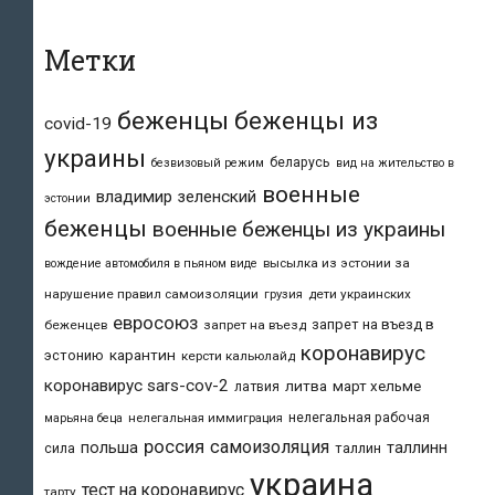
Метки
беженцы
беженцы из
covid-19
украины
беларусь
безвизовый режим
вид на жительство в
военные
владимир зеленский
эстонии
беженцы
военные беженцы из украины
высылка из эстонии за
вождение автомобиля в пьяном виде
нарушение правил самоизоляции
дети украинских
грузия
евросоюз
запрет на въезд в
беженцев
запрет на въезд
коронавирус
карантин
эстонию
керсти кальюлайд
коронавирус sars-cov-2
литва
март хельме
латвия
нелегальная рабочая
марьяна беца
нелегальная иммиграция
россия
самоизоляция
польша
таллинн
таллин
сила
украина
тест на коронавирус
тарту