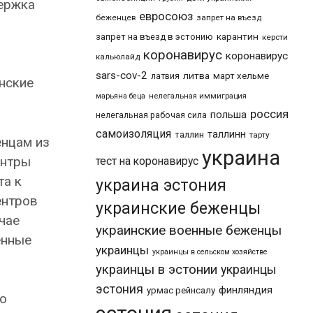
держка
евросоюз
беженцев
запрет на въезд
карантин
запрет на въезд в эстонию
керсти
коронавирус
коронавирус
кальюлайд
sars-cov-2
литва
март хельме
латвия
нские
марьяна беца
нелегальная иммиграция
россия
польша
нелегальная рабочая сила
самоизоляция
таллинн
таллин
тарту
нцам из
украина
ентры
тест на коронавирус
та к
украина эстония
ентров
украинские беженцы
чае
украинские военные беженцы
енные
украинцы
украинцы в сельском хозяйстве
украинцы в эстонии
украинцы
эстония
финляндия
урмас рейнсалу
по