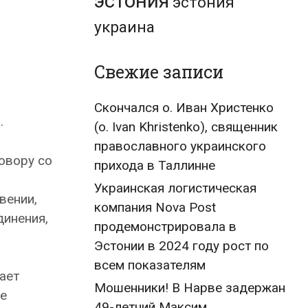
эстония
эстония
украина
Свежие записи
Скончался о. Иван Христенко
.
(о. Ivan Khristenko), священник
православного украинского
овору со
прихода в Таллинне
Украинская логистическая
вении,
компания Nova Post
динения,
продемонстрировала в
Эстонии в 2024 году рост по
всем показателям
ает
Мошенники! В Нарве задержан
же
49-летний Максим,