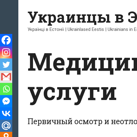
Перейти
Украинцы в 
к
содержимому
Українці в Естонії | Ukrainlased Eestis | Ukrainians in 
Медици
услуги
Первичный осмотр и неотл