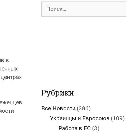
Поиск
для:
в в
военных
 центрах
Рубрики
беженцев
Все Новости
(386)
мости
Украинцы и Евросоюз
(109)
Работа в ЕС
(3)