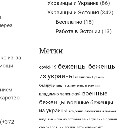
Украинцы и Украина
(86)
Украинцы и Эстония
(342)
я
Бесплатно
(18)
через
Работа в Эстонии
(13)
Метки
ке из-за
омощи
беженцы
беженцы
covid-19
из украины
безвизовый режим
беларусь
вид на жительство в эстонии
ением
военные
владимир зеленский
екарство
беженцы
военные беженцы
из украины
вождение автомобиля в пьяном
высылка из эстонии за нарушение правил
виде
 (+372
самоизоляции
дети украинских
грузия