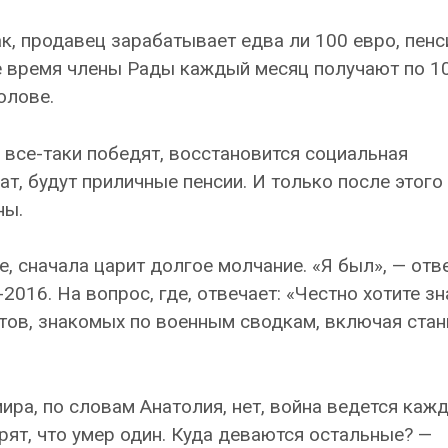
к, продавец зарабатывает едва ли 100 евро, пен
же время члены Рады каждый месяц получают по 1
олове.
 все-таки победят, восстановится социальная
т, будут приличные пенсии. И только после этого
ны.
не, сначала царит долгое молчание. «Я был», — отв
2016. На вопрос, где, отвечает: «Честно хотите зн
ктов, знакомых по военным сводкам, включая стан
ра, по словам Анатолия, нет, война ведется кажд
ят, что умер один. Куда деваются остальные? —