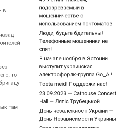
подозреваемый в
— в
мошенничестве с
использованием почтоматов
Люди, будьте бдительны!
 назад
Телефонные мошенники не
роителей
спят!
В начале ноября в Эстонии
выступит украинская
рез
электрофорлк-группа Go_A !
его, то
 бригаду
Toeta meid! Поддержи нас!
23.09.2023 — Cathouse Concert
Hall — Ляпіс Трубецькой
зык там
День незалежності України —
День Независимости Украины