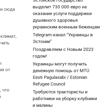
Эстонское государство
выделит 730 000 евро на
ли сюда
оказание услуги поддержки
душевного здоровья
украинским военным беженцам
Telegram-канал “Украинцы в
 климат,
Эстонии”
нчить
Поздравляем с Новым 2023
годом!
ы.
Украинцы могут получить
мя от
денежную помощь от MTÜ
Eesti Pagulasabi / Estonian
Refugee Council
, что
Требуются трактористы и
е
работники на уборку клубники
и малины