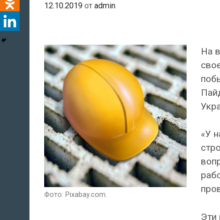
12.10.2019
от
admin
На в
сво
поб
Пайд
Укр
«У н
стро
воп
рабо
про
Фото: Pixabay.com.
Эти 