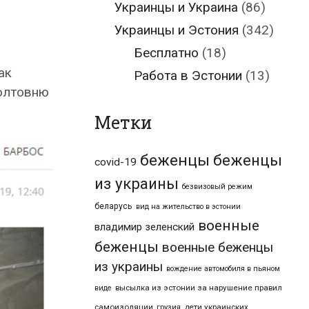
Украинцы и Украина
(86)
о
Украинцы и Эстония
(342)
Бесплатно
(18)
ак
Работа в Эстонии
(13)
болтовню
Метки
беженцы
беженцы
covid-19
из украины
безвизовый режим
беларусь
вид на жительство в эстонии
военные
владимир зеленский
беженцы
военные беженцы
из украины
вождение автомобиля в пьяном
высылка из эстонии за нарушение правил
виде
самоизоляции
дети украинских
грузия