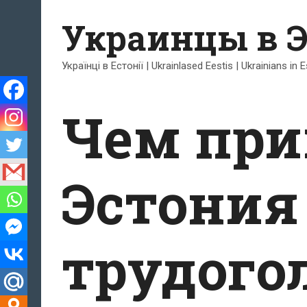
Перейти
Украинцы в 
к
содержимому
Українці в Естонії | Ukrainlased Eestis | Ukrainians in 
Чем при
Эстония
трудого