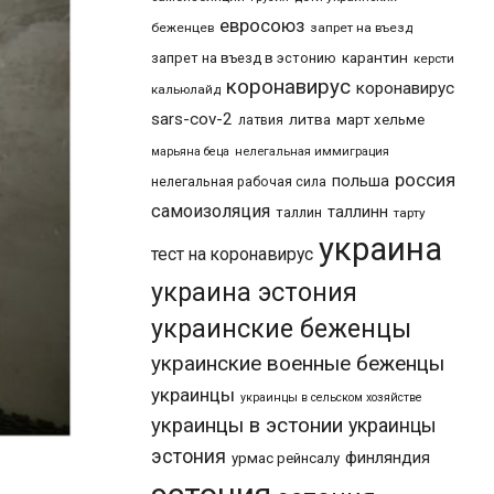
евросоюз
беженцев
запрет на въезд
карантин
запрет на въезд в эстонию
керсти
коронавирус
коронавирус
кальюлайд
sars-cov-2
литва
март хельме
латвия
марьяна беца
нелегальная иммиграция
россия
польша
нелегальная рабочая сила
самоизоляция
таллинн
таллин
тарту
украина
тест на коронавирус
украина эстония
украинские беженцы
украинские военные беженцы
украинцы
украинцы в сельском хозяйстве
украинцы в эстонии
украинцы
эстония
финляндия
урмас рейнсалу