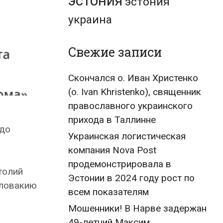
эстония
эстония
украина
Свежие записи
Скончался о. Иван Христенко
(о. Ivan Khristenko), священник
православного украинского
прихода в Таллинне
адо
Украинская логистическая
компания Nova Post
продемонстрировала в
толий
Эстонии в 2024 году рост по
Словакию
всем показателям
Мошенники! В Нарве задержан
49-летний Максим,