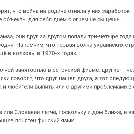
рят, что война на родине отняла у них заработок 
е объекты для себя днем с огнем не сыщешь.
амаа, они друг за другом попали три-четыре года
родня. Напомним, что первая волна украинских ст
щё в колхозы в 1970-х годах.
лной занятостью в эстонской фирме, другие — че
ки говорят, что друг нашел друга, а тот следующ
о и любители выпить или с другими проблемами в
е или Словакии легче, поскольку и дом ближе, и я
онцев понятен финский язык.