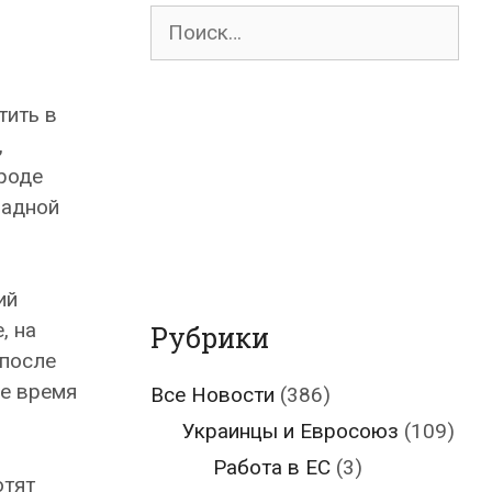
Поиск
для:
тить в
,
роде
падной
ий
, на
Рубрики
 после
ое время
Все Новости
(386)
Украинцы и Евросоюз
(109)
Работа в ЕС
(3)
отят