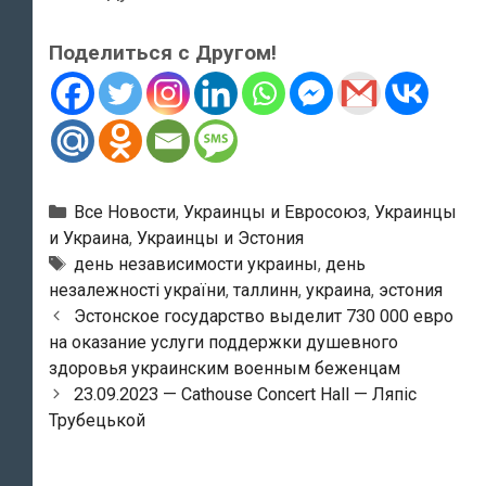
Поделиться с Другом!
Рубрики
Все Новости
,
Украинцы и Евросоюз
,
Украинцы
и Украина
,
Украинцы и Эстония
Метки
день независимости украины
,
день
незалежності україни
,
таллинн
,
украина
,
эстония
Навигация
Эстонское государство выделит 730 000 евро
по
на оказание услуги поддержки душевного
записям
здоровья украинским военным беженцам
23.09.2023 — Cathouse Concert Hall — Ляпіс
Трубецькой