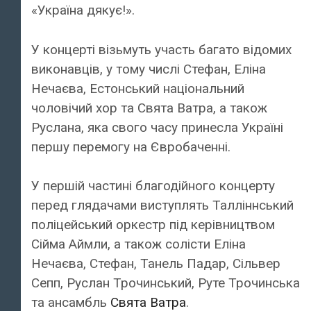
«Україна дякує!».
У концерті візьмуть участь багато відомих
виконавців, у тому числі Стефан, Еліна
Нечаєва, Естонський національний
чоловічий хор та Свята Ватра, а також
Руслана, яка свого часу принесла Україні
першу перемогу на Євробаченні.
У першій частині благодійного концерту
перед глядачами виступлять Талліннський
поліцейський оркестр під керівництвом
Сійма Аймли, а також солісти Еліна
Нечаєва, Стефан, Танель Падар, Сільвер
Сепп, Руслан Трочинський, Руте Трочинська
та ансамбль
Свята Ватра
.