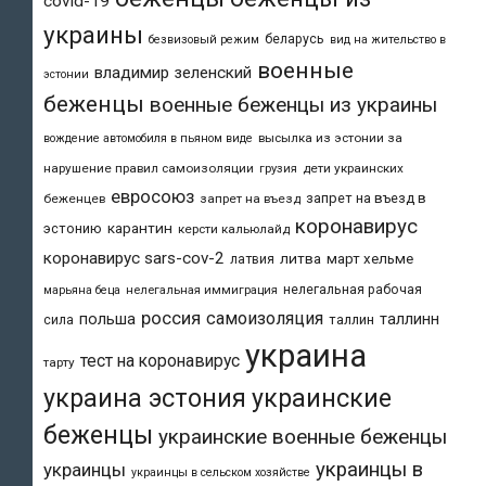
covid-19
украины
беларусь
безвизовый режим
вид на жительство в
военные
владимир зеленский
эстонии
беженцы
военные беженцы из украины
высылка из эстонии за
вождение автомобиля в пьяном виде
нарушение правил самоизоляции
дети украинских
грузия
евросоюз
запрет на въезд в
беженцев
запрет на въезд
коронавирус
карантин
эстонию
керсти кальюлайд
коронавирус sars-cov-2
литва
март хельме
латвия
нелегальная рабочая
марьяна беца
нелегальная иммиграция
россия
самоизоляция
польша
таллинн
таллин
сила
украина
тест на коронавирус
тарту
украина эстония
украинские
беженцы
украинские военные беженцы
украинцы в
украинцы
украинцы в сельском хозяйстве