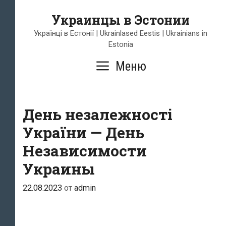
Перейти
Украинцы в Эстонии
к
содержимому
Українці в Естонії | Ukrainlased Eestis | Ukrainians in
Estonia
Меню
День незалежності
України — День
Независимости
Украины
22.08.2023
от
admin