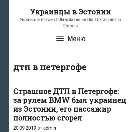
Перейти
Украинцы в Эстонии
к
содержимому
Українці в Естонії | Ukrainlased Eestis | Ukrainians in
Estonia
Меню
дтп в петергофе
Страшное ДТП в Петергофе:
за рулем BMW был украинец
из Эстонии, его пассажир
полностью сгорел
20.09.2019
от
admin