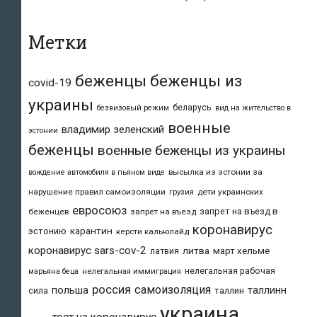
Метки
беженцы
беженцы из
covid-19
украины
беларусь
безвизовый режим
вид на жительство в
военные
владимир зеленский
эстонии
беженцы
военные беженцы из украины
высылка из эстонии за
вождение автомобиля в пьяном виде
нарушение правил самоизоляции
дети украинских
грузия
евросоюз
запрет на въезд в
беженцев
запрет на въезд
коронавирус
карантин
эстонию
керсти кальюлайд
коронавирус sars-cov-2
литва
март хельме
латвия
нелегальная рабочая
марьяна беца
нелегальная иммиграция
россия
самоизоляция
польша
таллинн
таллин
сила
украина