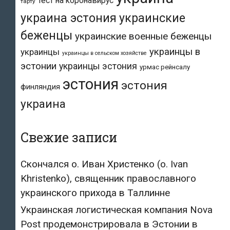
тест на коронавирус
тарту
украина эстония
украинские
беженцы
украинские военные беженцы
украинцы в
украинцы
украинцы в сельском хозяйстве
эстонии
украинцы эстония
урмас рейнсалу
эстония
эстония
финляндия
украина
Свежие записи
Скончался о. Иван Христенко (о. Ivan
Khristenko), священник православного
украинского прихода в Таллинне
Украинская логистическая компания Nova
Post продемонстрировала в Эстонии в