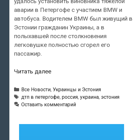
удалось установить виновника тяжелой
аварии в Петергофе с участием BMW и
автобуса. Водителем BMW был живущий в
Эстонии гражданин Украины, а в
полыхавшей после столкновения
легковушке полностью сгорел его
пассажир.
Страшное
Читать далее
ДТП
в
Рубрики
Все Новости
,
Украинцы и Эстония
Петергофе:
Метки
дтп в петергофе
,
россия
,
украина
,
эстония
Оставить комментарий
за
рулем
BMW
был