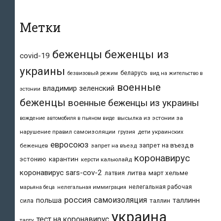
Метки
беженцы
беженцы из
covid-19
украины
беларусь
безвизовый режим
вид на жительство в
военные
владимир зеленский
эстонии
беженцы
военные беженцы из украины
высылка из эстонии за
вождение автомобиля в пьяном виде
нарушение правил самоизоляции
дети украинских
грузия
евросоюз
запрет на въезд в
беженцев
запрет на въезд
коронавирус
карантин
эстонию
керсти кальюлайд
коронавирус sars-cov-2
литва
март хельме
латвия
нелегальная рабочая
марьяна беца
нелегальная иммиграция
россия
самоизоляция
польша
таллинн
таллин
сила
украина
тест на коронавирус
тарту