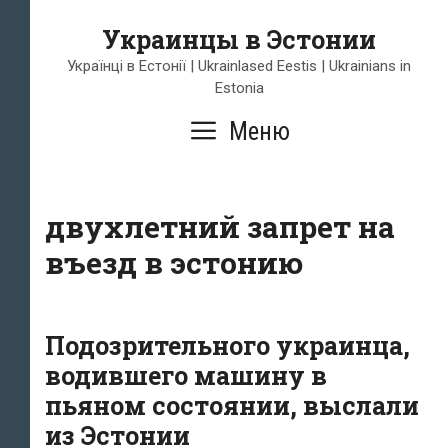
Перейти
Украинцы в Эстонии
к
содержимому
Українці в Естонії | Ukrainlased Eestis | Ukrainians in
Estonia
Меню
двухлетний запрет на
въезд в эстонию
Подозрительного украинца,
водившего машину в
пьяном состоянии, выслали
из Эстонии