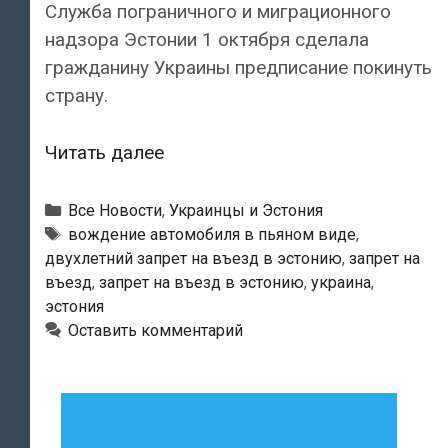
Служба пограничного и миграционного
надзора Эстонии 1 октября сделала
гражданину Украины предписание покинуть
страну.
Подозрительного
Читать далее
украинца,
водившего
Рубрики
Все Новости
,
Украинцы и Эстония
машину
Метки
вождение автомобиля в пьяном виде
,
двухлетний запрет на въезд в эстонию
,
запрет на
в
въезд
,
запрет на въезд в эстонию
,
украина
,
пьяном
эстония
состоянии,
Оставить комментарий
выслали
из
Эстонии