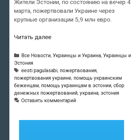
Жители Эстонии, по состоянию на вечер 4
марта, пожертвовали Украине через
крупные организации 5,9 млн евро.
Жители
Читать далее
Эстонии
пожертвовали
Рубрики
Все Новости
,
Украинцы и Украина
,
Украинцы и
Украине
Эстония
Метки
eesti pagulasabi
,
пожертвования
,
около
пожертвования украине
,
помощь украинским
6
беженцам
,
помощь украинцам в эстонии
,
сбор
млн
денежных пожертвований
,
украина
,
эстония
евро
Оставить комментарий