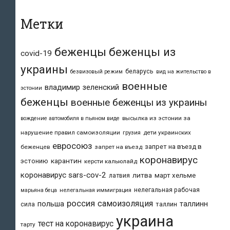
Метки
беженцы
беженцы из
covid-19
украины
беларусь
безвизовый режим
вид на жительство в
военные
владимир зеленский
эстонии
беженцы
военные беженцы из украины
высылка из эстонии за
вождение автомобиля в пьяном виде
нарушение правил самоизоляции
дети украинских
грузия
евросоюз
запрет на въезд в
беженцев
запрет на въезд
коронавирус
карантин
эстонию
керсти кальюлайд
коронавирус sars-cov-2
литва
март хельме
латвия
нелегальная рабочая
марьяна беца
нелегальная иммиграция
россия
самоизоляция
польша
таллинн
таллин
сила
украина
тест на коронавирус
тарту