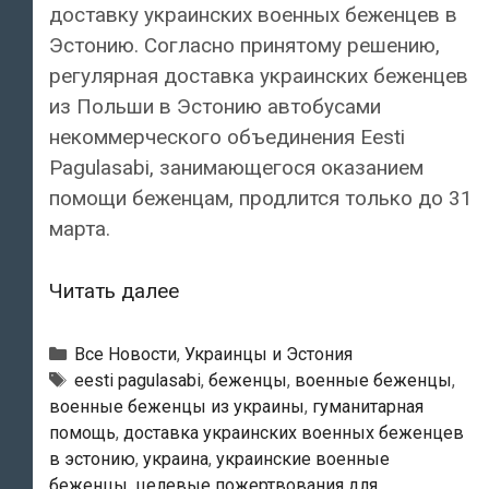
доставку украинских военных беженцев в
Эстонию. Согласно принятому решению,
регулярная доставка украинских беженцев
из Польши в Эстонию автобусами
некоммерческого объединения Eesti
Pagulasabi, занимающегося оказанием
помощи беженцам, продлится только до 31
марта.
Организация
Читать далее
Eesti
Pagulasabi
Рубрики
Все Новости
,
Украинцы и Эстония
прекращает
Метки
eesti pagulasabi
,
беженцы
,
военные беженцы
,
военные беженцы из украины
,
гуманитарная
доставку
помощь
,
доставка украинских военных беженцев
украинских
в эстонию
,
украина
,
украинские военные
военных
беженцы
,
целевые пожертвования для