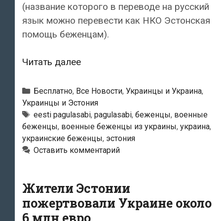
(название которого в переводе на русский
язык можно перевести как НКО Эстонская
помощь беженцам).
Автобусы
Читать далее
Pagulasabi
ежедневно
Рубрики
Бесплатно
,
Все Новости
,
Украинцы и Украина
,
доставляют
Украинцы и Эстония
Метки
eesti pagulasabi
,
pagulasabi
,
беженцы
,
военные
в
беженцы
,
военные беженцы из украины
,
украина
,
Эстонию
украинские беженцы
,
эстония
270
Оставить комментарий
украинских
военных
Жители Эстонии
беженцев
пожертвовали Украине около
6 млн евро