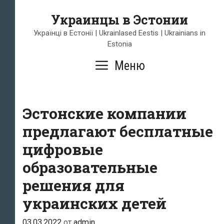
Перейти
Украинцы в Эстонии
к
содержимому
Українці в Естонії | Ukrainlased Eestis | Ukrainians in
Estonia
Меню
Эстонские компании
предлагают бесплатные
цифровые
образовательные
решения для
украинских детей
03.03.2022
от
admin