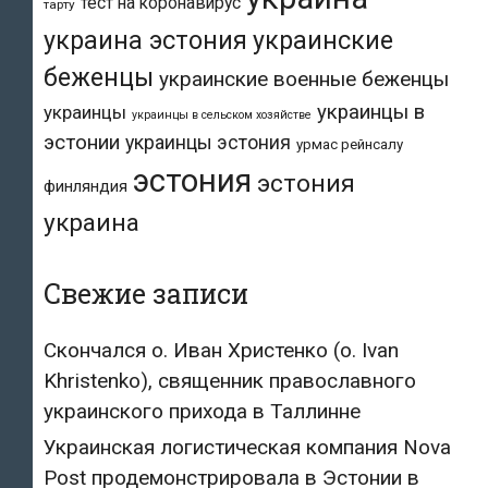
тест на коронавирус
тарту
украина эстония
украинские
беженцы
украинские военные беженцы
украинцы в
украинцы
украинцы в сельском хозяйстве
эстонии
украинцы эстония
урмас рейнсалу
эстония
эстония
финляндия
украина
Свежие записи
Скончался о. Иван Христенко (о. Ivan
Khristenko), священник православного
украинского прихода в Таллинне
Украинская логистическая компания Nova
Post продемонстрировала в Эстонии в