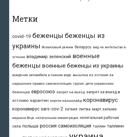
Метки
беженцы
беженцы из
covid-19
украины
беларусь
безвизовый режим
вид на жительство в
военные
владимир зеленский
эстонии
беженцы
военные беженцы из украины
высылка из эстонии за
вождение автомобиля в пьяном виде
нарушение правил самоизоляции
дети украинских
грузия
евросоюз
запрет на въезд в
беженцев
запрет на въезд
коронавирус
карантин
эстонию
керсти кальюлайд
коронавирус sars-cov-2
литва
март хельме
латвия
нелегальная рабочая
марьяна беца
нелегальная иммиграция
россия
самоизоляция
польша
таллинн
таллин
сила
украина