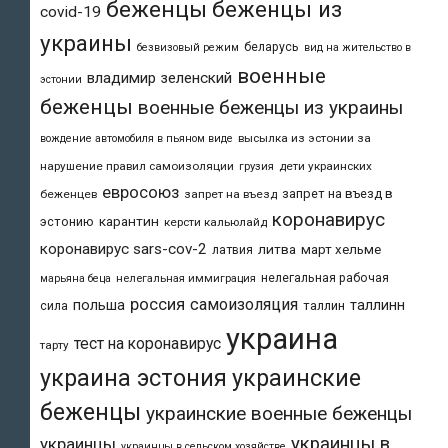
беженцы
беженцы из
covid-19
украины
беларусь
безвизовый режим
вид на жительство в
военные
владимир зеленский
эстонии
беженцы
военные беженцы из украины
высылка из эстонии за
вождение автомобиля в пьяном виде
нарушение правил самоизоляции
дети украинских
грузия
евросоюз
запрет на въезд в
беженцев
запрет на въезд
коронавирус
карантин
эстонию
керсти кальюлайд
коронавирус sars-cov-2
литва
март хельме
латвия
нелегальная рабочая
марьяна беца
нелегальная иммиграция
россия
самоизоляция
польша
таллинн
таллин
сила
украина
тест на коронавирус
тарту
украина эстония
украинские
беженцы
украинские военные беженцы
украинцы в
украинцы
украинцы в сельском хозяйстве