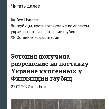
Эстонские
Читать далее
гаубицы
прибыли
Рубрики
Все Новости
в
Метки
гаубицы
,
противотанковые комплексы
,
украина
,
эстония
,
эстонские гаубицы
Украину
Оставить комментарий
Эстония получила
разрешение на поставку
Украине купленных у
Финляндии гаубиц
27.02.2022
от
admin