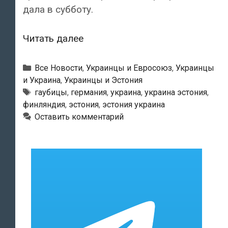
дала в субботу.
Эстония
Читать далее
получила
разрешение
Рубрики
Все Новости
,
Украинцы и Евросоюз
,
Украинцы
на
и Украина
,
Украинцы и Эстония
Метки
гаубицы
,
германия
,
украина
,
украина эстония
,
поставку
финляндия
,
эстония
,
эстония украина
Украине
Оставить комментарий
купленных
у
Финляндии
гаубиц