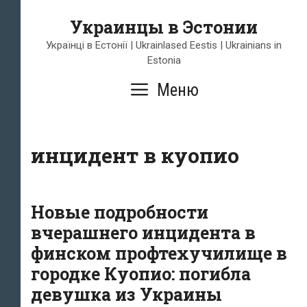
Перейти
Украинцы в Эстонии
к
содержимому
Українці в Естонії | Ukrainlased Eestis | Ukrainians in
Estonia
Меню
инцидент в куопио
Новые подробности
вчерашнего инцидента в
финском профтехучилище в
городке Куопио: погибла
девушка из Украины