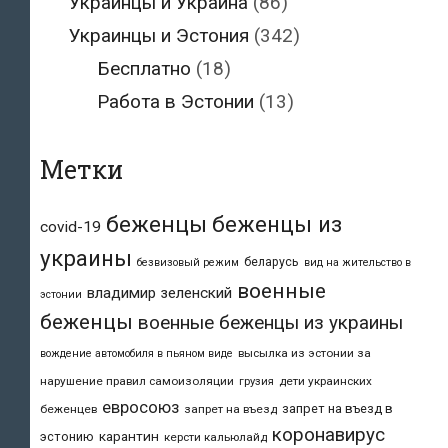
Украинцы и Украина
(86)
Украинцы и Эстония
(342)
Бесплатно
(18)
Работа в Эстонии
(13)
Метки
беженцы
беженцы из
covid-19
украины
беларусь
безвизовый режим
вид на жительство в
военные
владимир зеленский
эстонии
беженцы
военные беженцы из украины
высылка из эстонии за
вождение автомобиля в пьяном виде
нарушение правил самоизоляции
дети украинских
грузия
евросоюз
запрет на въезд в
беженцев
запрет на въезд
коронавирус
карантин
эстонию
керсти кальюлайд