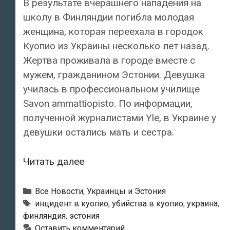
В результате вчерашнего нападения на
школу в Финляндии погибла молодая
женщина, которая переехала в городок
Куопио из Украины несколько лет назад.
Жертва проживала в городе вместе с
мужем, гражданином Эстонии. Девушка
училась в профессиональном училище
Savon ammattiopisto. По информации,
полученной журналистами Yle, в Украине у
девушки остались мать и сестра.
Новые
Читать далее
подробности
вчерашнего
Рубрики
Все Новости
,
Украинцы и Эстония
инцидента
Метки
инцидент в куопио
,
убийства в куопио
,
украина
,
финляндия
,
эстония
в
Оставить комментарий