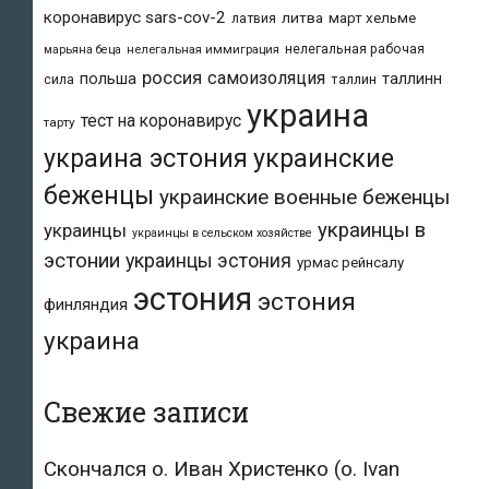
коронавирус sars-cov-2
литва
март хельме
латвия
нелегальная рабочая
марьяна беца
нелегальная иммиграция
россия
самоизоляция
польша
таллинн
таллин
сила
украина
тест на коронавирус
тарту
украина эстония
украинские
беженцы
украинские военные беженцы
украинцы в
украинцы
украинцы в сельском хозяйстве
эстонии
украинцы эстония
урмас рейнсалу
эстония
эстония
финляндия
украина
Свежие записи
Скончался о. Иван Христенко (о. Ivan