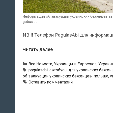
Информация об эвакуации украинских беженцев авт
gobus.ee.
NB!!! Телефон PagulasAbi для информац
Информация
Читать далее
об
эвакуации
Рубрики
Все Новости
,
Украинцы и Евросоюз
,
Украин
украинских
Метки
pagulasabi
,
автобусы для украинских бежен
об эвакуации украинских беженцев
,
польша
,
у
беженцев
Оставить комментарий
автобусами
от
Eesti
Pagulasabi
по