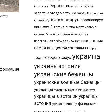
евросоюз
беженцев
запрет на въезд
карантин
запрет на въезд в эстонию
керсти
фото:
коронавирус
коронавирус
кальюлайд
sars-cov-2
литва
март хельме
латвия
марьяна беца
нелегальная иммиграция
россия
польша
нелегальная рабочая сила
самоизоляция
таллинн
таллин
тарту
украина
тест на коронавирус
украина эстония
формация
украинские беженцы
украинские военные беженцы
украинцы
украинцы в сельском хозяйстве
украинцы в эстонии
украинцы
эстония
финляндия
урмас рейнсалу