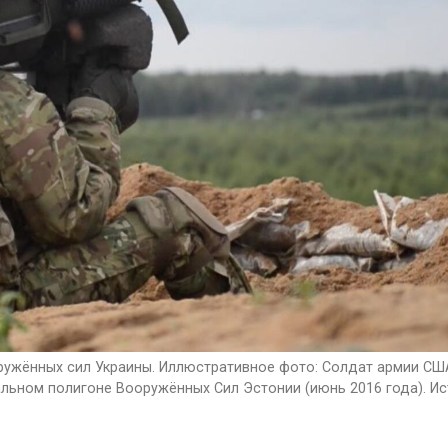
ужённых сил Украины. Иллюстративное фото: Солдат армии СШ
тральном полигоне Вооружённых Сил Эстонии (июнь 2016 года). И