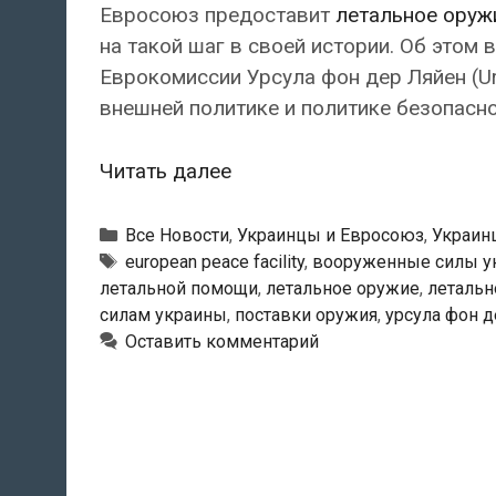
Евросоюз предоставит
летальное оруж
на такой шаг в своей истории. Об этом 
Еврокомиссии Урсула фон дер Ляйен (Ur
внешней политике и политике безопасн
Евросоюз
Читать далее
предоставит
летальное
Рубрики
Все Новости
,
Украинцы и Евросоюз
,
Украин
оружие
Метки
european peace facility
,
вооруженные силы у
летальной помощи
,
летальное оружие
,
летальн
для
силам украины
,
поставки оружия
,
урсула фон д
Вооружённых
Оставить комментарий
сил
Украины