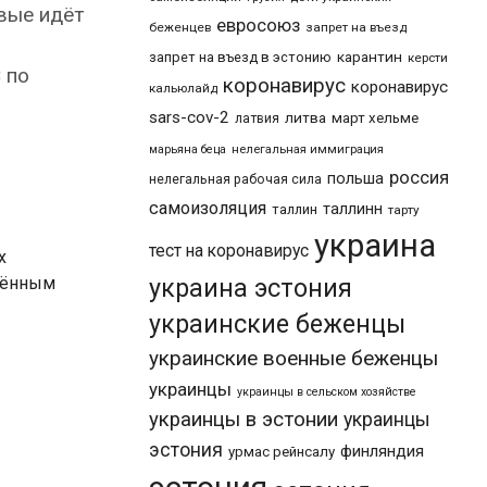
вые идёт
евросоюз
беженцев
запрет на въезд
карантин
запрет на въезд в эстонию
керсти
 по
коронавирус
коронавирус
кальюлайд
sars-cov-2
литва
март хельме
латвия
марьяна беца
нелегальная иммиграция
россия
польша
нелегальная рабочая сила
самоизоляция
таллинн
таллин
тарту
украина
тест на коронавирус
х
жённым
украина эстония
украинские беженцы
украинские военные беженцы
украинцы
украинцы в сельском хозяйстве
украинцы в эстонии
украинцы
эстония
финляндия
урмас рейнсалу