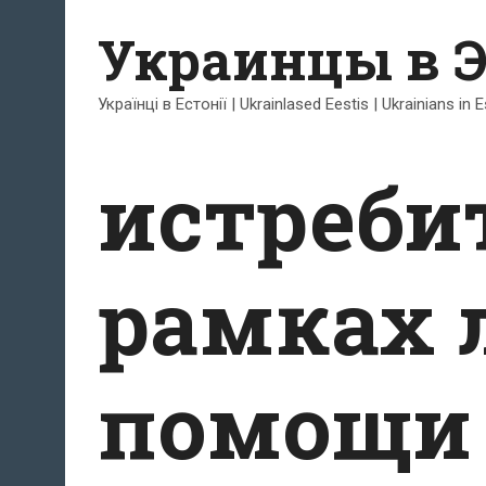
Перейти
Украинцы в 
к
содержимому
Українці в Естонії | Ukrainlased Eestis | Ukrainians in 
истреби
рамках 
помощи