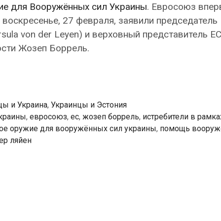
ие для Вооружённых сил Украины
. Евросоюз впер
в воскресенье, 27 февраля, заявили председатель
sula von der Leyen) и верховный представитель ЕС
ости Жозеп Боррель.
цы и Украина
,
Украинцы и Эстония
краины
,
евросоюз
,
ес
,
жозеп боррель
,
истребители в рамка
ое оружие для вооружённых сил украины
,
помощь воору
ер ляйен