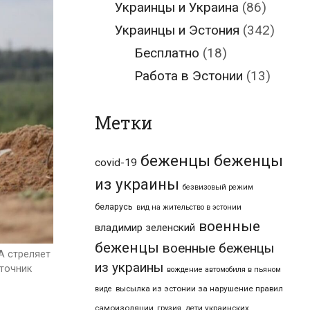
Украинцы и Украина
(86)
Украинцы и Эстония
(342)
Бесплатно
(18)
Работа в Эстонии
(13)
Метки
беженцы
беженцы
covid-19
из украины
безвизовый режим
беларусь
вид на жительство в эстонии
военные
владимир зеленский
беженцы
военные беженцы
А стреляет
из украины
сточник
вождение автомобиля в пьяном
высылка из эстонии за нарушение правил
виде
самоизоляции
дети украинских
грузия