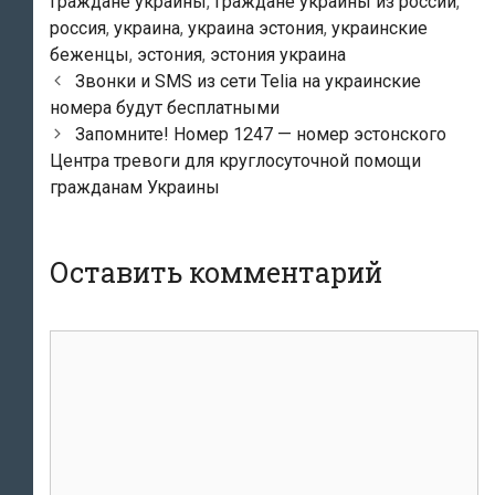
граждане украины
,
граждане украины из россии
,
россия
,
украина
,
украина эстония
,
украинские
беженцы
,
эстония
,
эстония украина
Навигация
Звонки и SMS из сети Telia на украинские
по
номера будут бесплатными
записям
Запомните! Номер 1247 — номер эстонского
Центра тревоги для круглосуточной помощи
гражданам Украины
Оставить комментарий
Комментарий