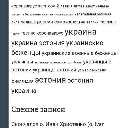
коронавирус sars-cov-2
литва
март хельме
латвия
нелегальная рабочая
марьяна беца
нелегальная иммиграция
россия
самоизоляция
польша
таллинн
таллин
сила
украина
тест на коронавирус
тарту
украина эстония
украинские
беженцы
украинские военные беженцы
украинцы в
украинцы
украинцы в сельском хозяйстве
эстонии
украинцы эстония
урмас рейнсалу
эстония
эстония
финляндия
украина
Свежие записи
Скончался о. Иван Христенко (о. Ivan