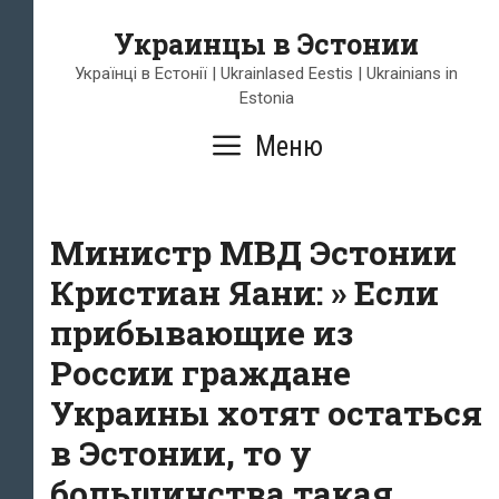
Перейти
Украинцы в Эстонии
к
содержимому
Українці в Естонії | Ukrainlased Eestis | Ukrainians in
Estonia
Меню
Министр МВД Эстонии
Кристиан Яани: » Если
прибывающие из
России граждане
Украины хотят остаться
в Эстонии, то у
большинства такая