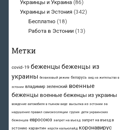
Украинцы и Украина
(86)
Украинцы и Эстония
(342)
Бесплатно
(18)
Работа в Эстонии
(13)
Метки
беженцы
беженцы из
covid-19
украины
беларусь
безвизовый режим
вид на жительство в
военные
владимир зеленский
эстонии
беженцы
военные беженцы из украины
высылка из эстонии за
вождение автомобиля в пьяном виде
нарушение правил самоизоляции
дети украинских
грузия
евросоюз
запрет на въезд в
беженцев
запрет на въезд
коронавирус
карантин
эстонию
керсти кальюлайд