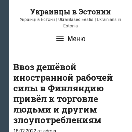
Перейти
Украинцы в Эстонии
к
содержимому
Українці в Естонії | Ukrainlased Eestis | Ukrainians in
Estonia
Меню
Ввоз дешёвой
иностранной рабочей
силы в Финляндию
привёл к торговле
людьми и другим
злоупотреблениям
18.02.2022
от
admin