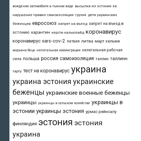
высылка из эстонии за
вождение автомобиля в пьяном виде
нарушение правил самоизоляции
дети украинских
грузия
евросоюз
запрет на въезд в
беженцев
запрет на въезд
коронавирус
карантин
эстонию
керсти кальюлайд
коронавирус sars-cov-2
литва
март хельме
латвия
нелегальная рабочая
марьяна беца
нелегальная иммиграция
россия
самоизоляция
польша
таллинн
таллин
сила
украина
тест на коронавирус
тарту
украина эстония
украинские
беженцы
украинские военные беженцы
украинцы в
украинцы
украинцы в сельском хозяйстве
эстонии
украинцы эстония
урмас рейнсалу
эстония
эстония
финляндия
украина