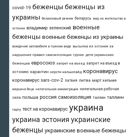
беженцы
беженцы из
covid-19
украины
беларусь
безвизовый режим
вид на жительство в
военные
владимир зеленский
эстонии
беженцы
военные беженцы из украины
высылка из эстонии за
вождение автомобиля в пьяном виде
нарушение правил самоизоляции
дети украинских
грузия
евросоюз
запрет на въезд в
беженцев
запрет на въезд
коронавирус
карантин
эстонию
керсти кальюлайд
коронавирус sars-cov-2
литва
март хельме
латвия
нелегальная рабочая
марьяна беца
нелегальная иммиграция
россия
самоизоляция
польша
таллинн
таллин
сила
украина
тест на коронавирус
тарту
украина эстония
украинские
беженцы
украинские военные беженцы