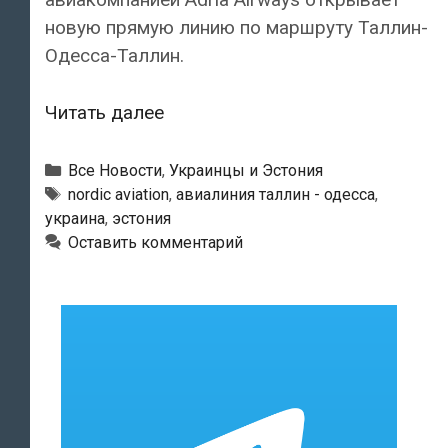
новую прямую линию по маршруту Таллин-
Одесса-Таллин.
Таллин
Читать далее
и
Одессу
Рубрики
Все Новости
,
Украинцы и Эстония
свяжет
Метки
nordic aviation
,
авиалиния таллин - одесса
,
украина
,
эстония
прямая
Оставить комментарий
авиалиния