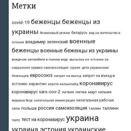
Метки
беженцы
беженцы из
covid-19
украины
беларусь
безвизовый режим
вид на жительство в
военные
владимир зеленский
эстонии
беженцы
военные беженцы из украины
высылка из эстонии за
вождение автомобиля в пьяном виде
нарушение правил самоизоляции
дети украинских
грузия
евросоюз
запрет на въезд в
беженцев
запрет на въезд
коронавирус
карантин
эстонию
керсти кальюлайд
коронавирус sars-cov-2
литва
март хельме
латвия
нелегальная рабочая
марьяна беца
нелегальная иммиграция
россия
самоизоляция
польша
таллинн
таллин
сила
украина
тест на коронавирус
тарту
украина эстония
украинские