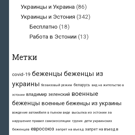
Украинцы и Украина
(86)
Украинцы и Эстония
(342)
Бесплатно
(18)
Работа в Эстонии
(13)
Метки
беженцы
беженцы из
covid-19
украины
беларусь
безвизовый режим
вид на жительство в
военные
владимир зеленский
эстонии
беженцы
военные беженцы из украины
высылка из эстонии за
вождение автомобиля в пьяном виде
нарушение правил самоизоляции
дети украинских
грузия
евросоюз
запрет на въезд в
беженцев
запрет на въезд