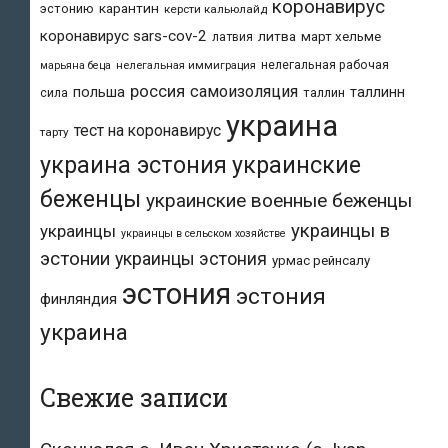
коронавирус
карантин
эстонию
керсти кальюлайд
коронавирус sars-cov-2
литва
март хельме
латвия
нелегальная рабочая
марьяна беца
нелегальная иммиграция
россия
самоизоляция
польша
таллинн
таллин
сила
украина
тест на коронавирус
тарту
украина эстония
украинские
беженцы
украинские военные беженцы
украинцы в
украинцы
украинцы в сельском хозяйстве
эстонии
украинцы эстония
урмас рейнсалу
эстония
эстония
финляндия
украина
Свежие записи