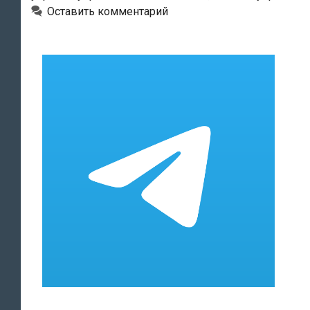
нарушит
Оставить комментарий
дорожное
движение
и
работу
общественного
транспорта
в
Таллине