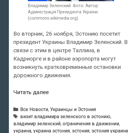
Владимир Зеленский. Фото: Автор:
Адміністрація Президента України
(commons.wikimedia.org).
Во вторник, 26 ноября, Эстонию посетит
президент Украины Владимир Зеленский. В
связи с этим в центре Таллина, в
Кадриорге и в районе аэропорта могут
возникнуть кратковременные остановки
дорожного движения.
Визит
Читать далее
президента
Украины
Рубрики
Все Новости
,
Украинцы и Эстония
Владимира
Метки
визит владимира зеленского в эстонию
,
владимир зеленский
,
ограничения в движении
,
Зеленского
украина
,
украина эстония
,
эстония
,
эстония украина