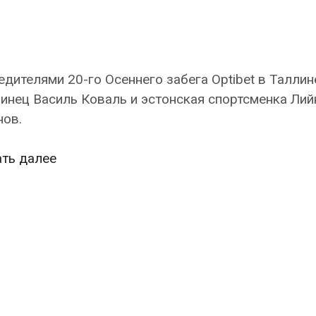
дителями 20-го Осеннего забега Optibet в Таллин
инец Василь Коваль и эстонская спортсменка Лий
нов.
Осенний
ать далее
забег
в
Таллине
выиграли
украинец
Василь
Коваль
и