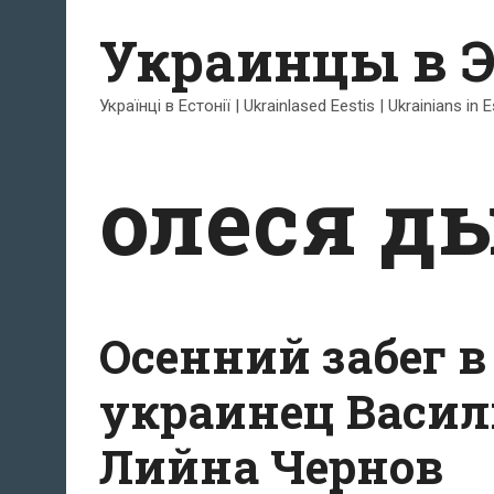
Перейти
Украинцы в 
к
содержимому
Українці в Естонії | Ukrainlased Eestis | Ukrainians in 
олеся д
Осенний забег 
украинец Васил
Лийна Чернов