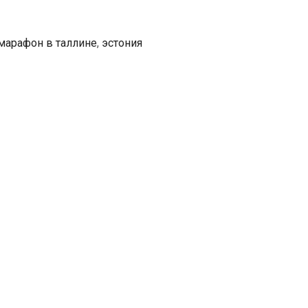
эстонка
Лийна
марафон в таллине
,
эстония
Чернов