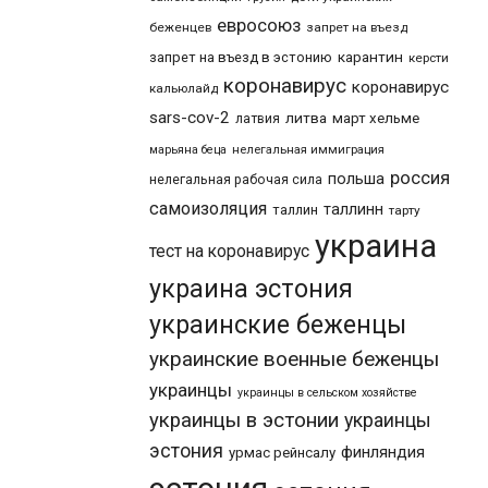
евросоюз
беженцев
запрет на въезд
карантин
запрет на въезд в эстонию
керсти
коронавирус
коронавирус
кальюлайд
sars-cov-2
литва
март хельме
латвия
марьяна беца
нелегальная иммиграция
россия
польша
нелегальная рабочая сила
самоизоляция
таллинн
таллин
тарту
украина
тест на коронавирус
украина эстония
украинские беженцы
украинские военные беженцы
украинцы
украинцы в сельском хозяйстве
украинцы в эстонии
украинцы
эстония
финляндия
урмас рейнсалу