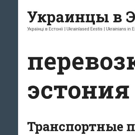
Перейти
Украинцы в 
к
содержимому
Українці в Естонії | Ukrainlased Eestis | Ukrainians in 
перевоз
эстония
Транспортные п