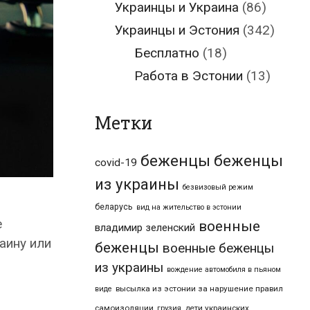
Украинцы и Украина
(86)
Украинцы и Эстония
(342)
Бесплатно
(18)
Работа в Эстонии
(13)
Метки
беженцы
беженцы
covid-19
из украины
безвизовый режим
беларусь
вид на жительство в эстонии
е
военные
владимир зеленский
аину или
беженцы
военные беженцы
из украины
вождение автомобиля в пьяном
высылка из эстонии за нарушение правил
виде
самоизоляции
дети украинских
грузия