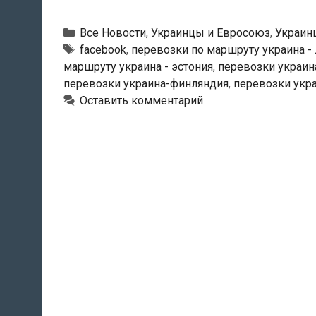
перевозки
по
Рубрики
Все Новости
,
Украинцы и Евросоюз
,
Украин
маршруту
Метки
facebook
,
перевозки по маршруту украина - 
маршруту украина - эстония
,
перевозки украин
Украина
перевозки украина-финляндия
,
перевозки укр
—
Оставить комментарий
Эстония
—
Финляндия