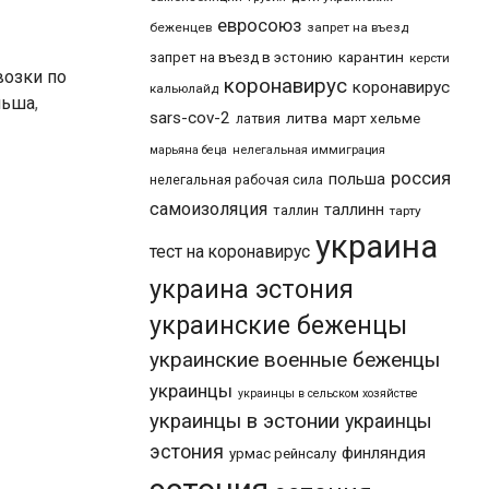
евросоюз
беженцев
запрет на въезд
карантин
запрет на въезд в эстонию
керсти
возки по
коронавирус
коронавирус
кальюлайд
льша
,
sars-cov-2
литва
март хельме
латвия
марьяна беца
нелегальная иммиграция
россия
польша
нелегальная рабочая сила
самоизоляция
таллинн
таллин
тарту
украина
тест на коронавирус
украина эстония
украинские беженцы
украинские военные беженцы
украинцы
украинцы в сельском хозяйстве
украинцы в эстонии
украинцы
эстония
финляндия
урмас рейнсалу