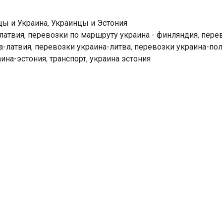
цы и Украина
,
Украинцы и Эстония
латвия
,
перевозки по маршруту украина - финляндия
,
пере
а-латвия
,
перевозки украина-литва
,
перевозки украина-по
аина-эстония
,
транспорт
,
украина эстония