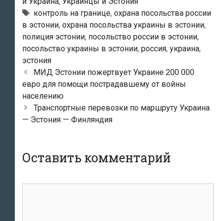
и Украина
,
Украинцы и Эстония
Метки
контроль на границе
,
охрана посольства россии
в эстонии
,
охрана посольства украины в эстонии
,
полиция эстонии
,
посольство россии в эстонии
,
посольство украины в эстонии
,
россия
,
украина
,
эстония
Навигация
МИД Эстонии пожертвует Украине 200 000
по
евро для помощи пострадавшему от войны
записям
населению
Транспортные перевозки по маршруту Украина
— Эстония — Финляндия
Оставить комментарий
Комментарий