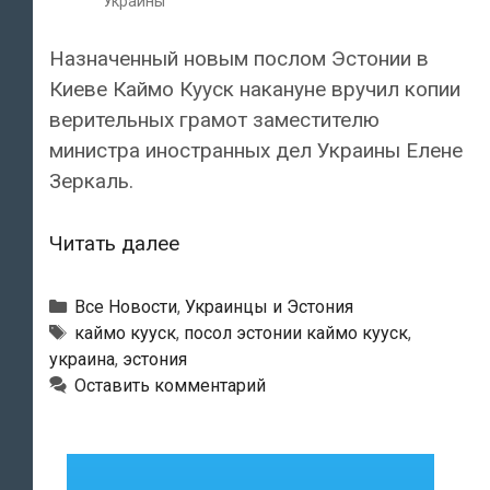
Украины
Назначенный новым послом Эстонии в
Киеве Каймо Кууск накануне вручил копии
верительных грамот заместителю
министра иностранных дел Украины Елене
Зеркаль.
Новый
Читать далее
посол:
«Украина
Рубрики
Все Новости
,
Украинцы и Эстония
является
Метки
каймо кууск
,
посол эстонии каймо кууск
,
украина
,
эстония
внешнеполитическим
Оставить комментарий
приоритетом
Эстонии»