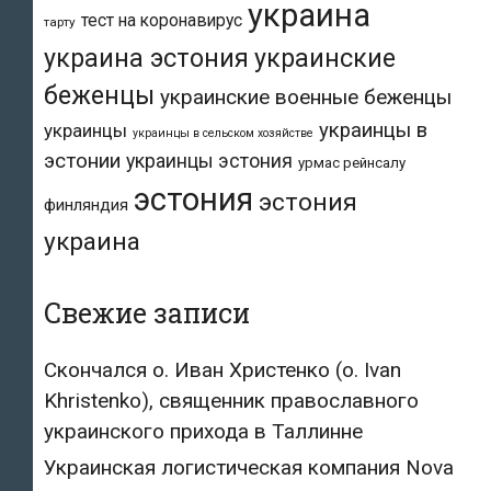
украина
тест на коронавирус
тарту
украина эстония
украинские
беженцы
украинские военные беженцы
украинцы в
украинцы
украинцы в сельском хозяйстве
эстонии
украинцы эстония
урмас рейнсалу
эстония
эстония
финляндия
украина
Свежие записи
Скончался о. Иван Христенко (о. Ivan
Khristenko), священник православного
украинского прихода в Таллинне
Украинская логистическая компания Nova