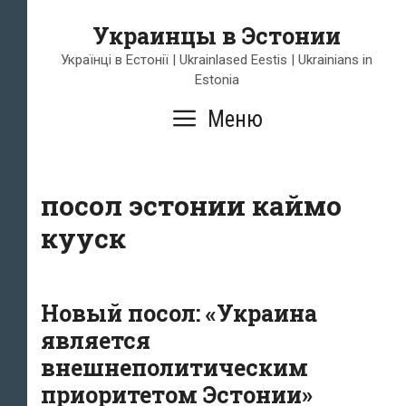
Перейти
Украинцы в Эстонии
к
содержимому
Українці в Естонії | Ukrainlased Eestis | Ukrainians in
Estonia
Меню
посол эстонии каймо
кууск
Новый посол: «Украина
является
внешнеполитическим
приоритетом Эстонии»