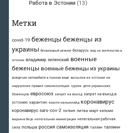
Работа в Эстонии
(13)
Метки
беженцы
беженцы из
covid-19
украины
беларусь
безвизовый режим
вид на жительство в
военные
владимир зеленский
эстонии
беженцы
военные беженцы из украины
высылка из эстонии за
вождение автомобиля в пьяном виде
нарушение правил самоизоляции
дети украинских
грузия
евросоюз
запрет на въезд в
беженцев
запрет на въезд
коронавирус
карантин
эстонию
керсти кальюлайд
коронавирус sars-cov-2
литва
март хельме
латвия
нелегальная рабочая
марьяна беца
нелегальная иммиграция
россия
самоизоляция
польша
таллинн
таллин
сила