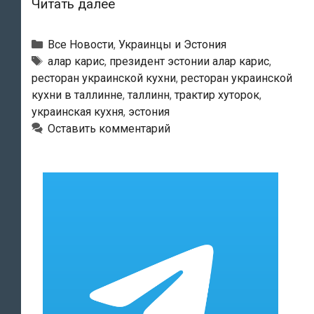
Президент
Читать далее
Эстонии
Алар
Рубрики
Все Новости
,
Украинцы и Эстония
Карис
Метки
алар карис
,
президент эстонии алар карис
,
ресторан украинской кухни
,
ресторан украинской
поддержал
кухни в таллинне
,
таллинн
,
трактир хуторок
,
Украину,
украинская кухня
,
эстония
поужинав
Оставить комментарий
в
украинском
ресторане
Таллинна