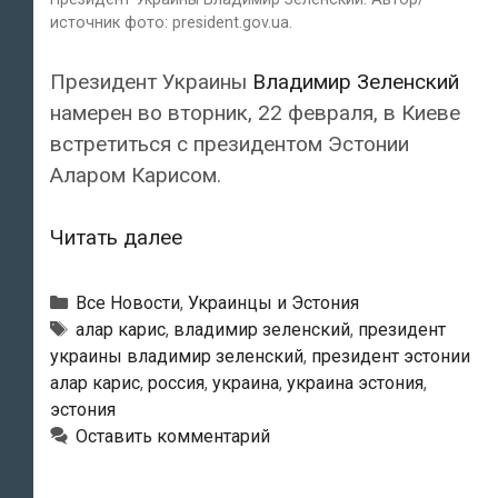
источник фото: president.gov.ua.
Президент Украины
Владимир Зеленский
намерен во вторник, 22 февраля, в Киеве
встретиться с президентом Эстонии
Аларом Карисом.
Президент
Читать далее
Украины
Владимир
Рубрики
Все Новости
,
Украинцы и Эстония
Зеленский
Метки
алар карис
,
владимир зеленский
,
президент
украины владимир зеленский
,
президент эстонии
встретится
алар карис
,
россия
,
украина
,
украина эстония
,
22
эстония
февраля
Оставить комментарий
в
Киеве