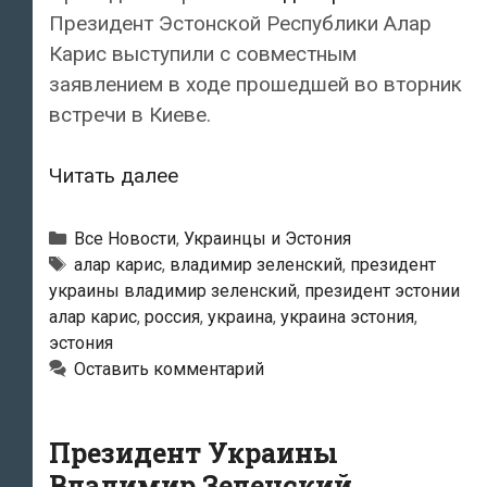
Президент Эстонской Республики Алар
Карис выступили с совместным
заявлением в ходе прошедшей во вторник
встречи в Киеве.
Президенты
Читать далее
Владимир
Зеленский
Рубрики
Все Новости
,
Украинцы и Эстония
и
Метки
алар карис
,
владимир зеленский
,
президент
украины владимир зеленский
,
президент эстонии
Алар
алар карис
,
россия
,
украина
,
украина эстония
,
Карис
эстония
выступили
Оставить комментарий
в
Киеве
Президент Украины
с
совместным
Владимир Зеленский