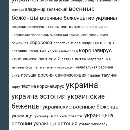
беларусь
безвизовый режим
вид на жительство в
военные
владимир зеленский
эстонии
беженцы
военные беженцы из украины
высылка из эстонии за
вождение автомобиля в пьяном виде
нарушение правил самоизоляции
дети украинских
грузия
евросоюз
запрет на въезд в
беженцев
запрет на въезд
коронавирус
карантин
эстонию
керсти кальюлайд
коронавирус sars-cov-2
литва
март хельме
латвия
нелегальная рабочая
марьяна беца
нелегальная иммиграция
россия
самоизоляция
польша
таллинн
таллин
сила
украина
тест на коронавирус
тарту
украина эстония
украинские
беженцы
украинские военные беженцы
украинцы в
украинцы
украинцы в сельском хозяйстве
эстонии
украинцы эстония
урмас рейнсалу