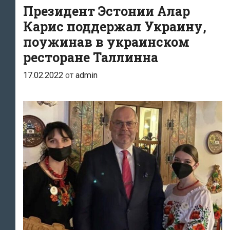
Президент Эстонии Алар
с
президентом
Карис поддержал Украину,
Эстонии
поужинав в украинском
Аларом
ресторане Таллинна
Карисом
17.02.2022
от
admin