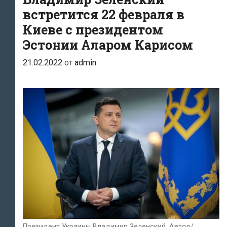
заявлением
встретится 22 февраля в
Киеве с президентом
Эстонии Аларом Карисом
21.02.2022
от
admin
Президент Украины Владимир Зеленский. Автор/