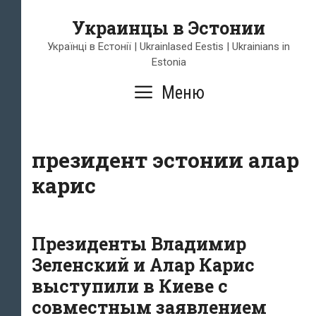
Перейти
Украинцы в Эстонии
к
содержимому
Українці в Естонії | Ukrainlased Eestis | Ukrainians in
Estonia
Меню
президент эстонии алар
карис
Президенты Владимир
Зеленский и Алар Карис
выступили в Киеве с
совместным заявлением