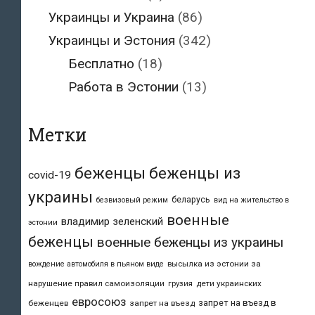
Украинцы и Украина
(86)
Украинцы и Эстония
(342)
Бесплатно
(18)
Работа в Эстонии
(13)
Метки
беженцы
беженцы из
covid-19
украины
беларусь
безвизовый режим
вид на жительство в
военные
владимир зеленский
эстонии
беженцы
военные беженцы из украины
высылка из эстонии за
вождение автомобиля в пьяном виде
нарушение правил самоизоляции
дети украинских
грузия
евросоюз
запрет на въезд в
беженцев
запрет на въезд