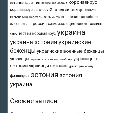
коронавирус
карантин
эстонию
керсти кальюлайд
коронавирус sars-cov-2
литва
март хельме
латвия
нелегальная рабочая
марьяна беца
нелегальная иммиграция
россия
самоизоляция
польша
таллинн
таллин
сила
украина
тест на коронавирус
тарту
украина эстония
украинские
беженцы
украинские военные беженцы
украинцы в
украинцы
украинцы в сельском хозяйстве
эстонии
украинцы эстония
урмас рейнсалу
эстония
эстония
финляндия
украина
Свежие записи