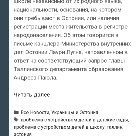
школе независимо от их родного языка,
национальности, основания, на котором
они пребывают в Эстонии, или наличия
регистрации места жительства в регистре
народонаселения. Об этом говорится в
письме канцлера Министерства внутренних
дел Эстонии Лаури Лугна, направленном в
ответ на соответствующий запрос главы
Таллинского департамента образования
Андреса Паюла.
Министерство
Читать далее
внутренних
дел
Рубрики
Все Новости
,
Украинцы и Эстония
Эстонии:
Метки
проблема с устройством детей в детские сады
,
проблема с устройством детей в школу
,
таллин
,
«Дети
эстония