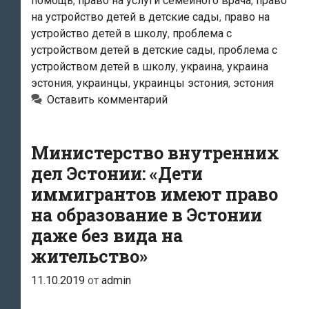
помощь
,
право на услуги семейного врача
,
право
в
на устройство детей в детские сады
,
право на
стране
устройство детей в школу
,
проблема с
могут
устройством детей в детские сады
,
проблема с
упроститься»
устройством детей в школу
,
украина
,
украина
эстония
,
украинцы
,
украинцы эстония
,
эстония
Оставить комментарий
Министерство внутренних
дел Эстонии: «Дети
иммигрантов имеют право
на образование в Эстонии
даже без вида на
жительство»
11.10.2019
от
admin