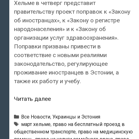
Хельме в четверг представит
правительству проект поправок к «Закону
об иностранцах», к «Закону о регистре
народонаселения» и к «Закону об
организации услуг здравоохранения».
Поправки призваны привести в
соответствие с новыми реалиями
законодательство, регулирующее
проживание иностранцев в Эстонии, а
также их работу и учебу.
МВД
Читать далее
Эстонии:
«Правила
Рубрики
Все Новости
,
Украинцы и Эстония
работы
Метки
март хельме
,
право на бесплатный проезд в
общественном транспорте
,
право на медицинскую
иностранцев