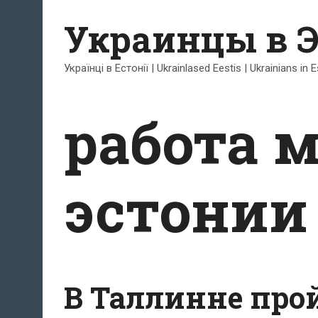
Перейти
Украинцы в 
к
содержимому
Українці в Естонії | Ukrainlased Eestis | Ukrainians in 
работа 
эстонии
В Таллинне про