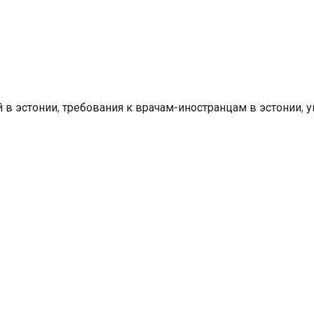
Эстонии:
«Медики-
иностранцы
должны
знать
эстонский
 в эстонии
,
требования к врачам-иностранцам в эстонии
,
у
язык
и
обладать
нужными
навыками»