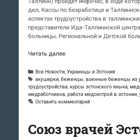
Таллинн) пройдёт инфочас, в ходе кот
дел, Кассы по безработице и Таллиннс
аспектах трудоустройства в таллиннск
представители Ида-Таллиннской центр
больницы, Региональной и Детской бол
В
Читать далее
Таллинне
пройдёт
Рубрики
Все Новости
,
Украинцы и Эстония
инфочас
Метки
акушерки
,
беженцы
,
военные беженцы из 
трудоустройства
,
курсы эстонского языка
,
мед
на
медработников
,
работа медсестрой в эстонии
,
тему
Оставить комментарий
трудоустройства
прибывших
с
Союз врачей Эс
Украины