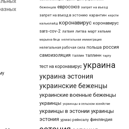
альных
евросоюз
беженцев
запрет на въезд
разных
карантин
запрет на въезд в эстонию
керсти
коронавирус
коронавирус
кальюлайд
sars-cov-2
литва
март хельме
латвия
марьяна беца
нелегальная иммиграция
россия
польша
нелегальная рабочая сила
самоизоляция
таллинн
таллин
тарту
украина
тест на коронавирус
му
украина эстония
украинские беженцы
украинские военные беженцы
украинцы
украинцы в сельском хозяйстве
украинцы в эстонии
украинцы
эстония
финляндия
урмас рейнсалу