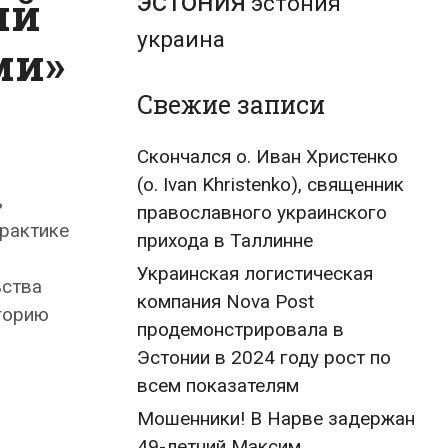
эстония
ий
эстония
украина
ми»
Свежие записи
Скончался о. Иван Христенко
(о. Ivan Khristenko), священник
ь
православного украинского
практике
прихода в Таллинне
Украинская логистическая
ьства
компания Nova Post
горию
продемонстрировала в
Эстонии в 2024 году рост по
всем показателям
Мошенники! В Нарве задержан
49-летний Максим,