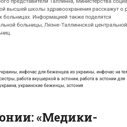
орого представители Таллинна, Министерства соци
кой высшей школы здравоохранения расскажут о 
их больницах. Информацией также поделятся
альной больницы, Ляэне-Таллиннской центральной
ьниц.
украины
,
инфочас для беженцев из украины
,
инфочас на те
сестры
,
работа акушеркой в эстонии
,
работа в эстонии для
украина
,
украинские беженцы
,
эстония
тонии: «Медики-