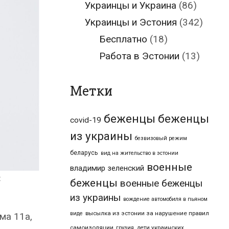
Украинцы и Украина
(86)
Украинцы и Эстония
(342)
Бесплатно
(18)
Работа в Эстонии
(13)
Метки
беженцы
беженцы
covid-19
из украины
безвизовый режим
беларусь
вид на жительство в эстонии
военные
владимир зеленский
:
беженцы
военные беженцы
из украины
вождение автомобиля в пьяном
высылка из эстонии за нарушение правил
виде
ма 11a,
самоизоляции
дети украинских
грузия