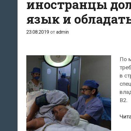
иностранцы до
медработников
язык и облада
23.08.2019
от
admin
По м
треб
в ст
спец
вла
B2.
Чит