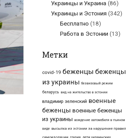
Украинцы и Украина
(86)
Украинцы и Эстония
(342)
Бесплатно
(18)
Работа в Эстонии
(13)
Метки
беженцы
беженцы
covid-19
из украины
безвизовый режим
беларусь
вид на жительство в эстонии
военные
владимир зеленский
беженцы
военные беженцы
из украины
вождение автомобиля в пьяном
высылка из эстонии за нарушение правил
виде
самоизоляции
дети украинских
грузия