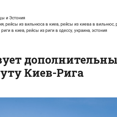
цы и Эстония
ия
,
рейсы из вильнюса в киев
,
рейсы из киева в вильнюс
,
 риги в киев
,
рейсы из риги в одессу
,
украина
,
эстония
изует дополнительны
уту Киев-Рига