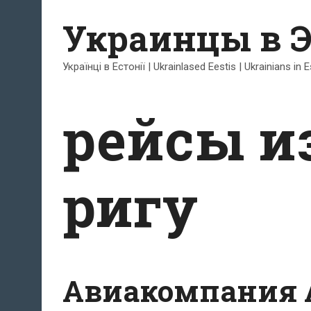
Перейти
Украинцы в 
к
содержимому
Українці в Естонії | Ukrainlased Eestis | Ukrainians in 
рейсы из
ригу
Авиакомпания Ai