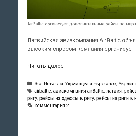
AirBaltic организует дополнительные рейсы по марш
Латвийская авиакомпания AirBaltic объ
высоким спросом компания организует 
AirBaltic
Читать далее
организует
дополнительные
Рубрики
Все Новости
,
Украинцы и Евросоюз
,
Украин
рейсы
Метки
airbaltic
,
авиакомпания airBaltic
,
латвия
,
рейс
ригу
,
рейсы из одессы в ригу
,
рейсы из риги в 
по
комментария 2
маршруту
Киев-
Рига