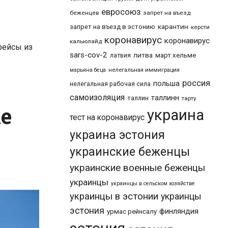
евросоюз
беженцев
запрет на въезд
карантин
запрет на въезд в эстонию
керсти
коронавирус
коронавирус
кальюлайд
рейсы из
sars-cov-2
литва
март хельме
латвия
марьяна беца
нелегальная иммиграция
россия
польша
нелегальная рабочая сила
самоизоляция
таллинн
таллин
тарту
е
украина
тест на коронавирус
украина эстония
украинские беженцы
украинские военные беженцы
украинцы
украинцы в сельском хозяйстве
украинцы в эстонии
украинцы
эстония
финляндия
урмас рейнсалу