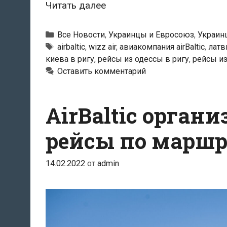
Авиакомпания
Читать далее
AirBaltic
объявила
Рубрики
Все Новости
,
Украинцы и Евросоюз
,
Украин
о
Метки
airbaltic
,
wizz air
,
авиакомпания airBaltic
,
латв
киева в ригу
,
рейсы из одессы в ригу
,
рейсы из
приостановке
Оставить комментарий
полётов
в
города
AirBaltic орган
Украины
рейсы по маршр
14.02.2022
от
admin