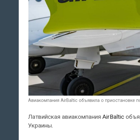
Авиакомпания AirBaltic объявила о приостановке по
Латвийская авиакомпания
AirBaltic
объяв
Украины.