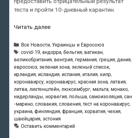
предоставить отрицательный результат
теста и пройти 10-дневный карантин.
Австрия
Читать далее
разрешила
авиарейсы
Рубрики
Все Новости
,
Украинцы и Евросоюз
из
Метки
covid-19
,
андорра
,
бельгия
,
ватикан
,
великобритания
,
венгрия
,
германия
,
греция
,
дания
,
Украины
евросоюз
,
зеленая зона
,
зеленый список
,
при
ирландия
,
исландия
,
испания
,
италия
,
кипр
,
условии
коронавирсу
,
коронавирус
,
красная зона
,
латвия
,
прохождения
литва
,
лихтенштейн
,
люксембург
,
мальта
,
монако
,
теста
нидерланды
,
норвегия
,
польша
,
самоизоляция
,
сан
и
-марино
,
словакия
,
словения
,
тест на коронавирус
,
украина
,
финляндия
,
франция
,
хорватия
,
чехия
,
карантина
швейцария
,
эстония
Оставить комментарий