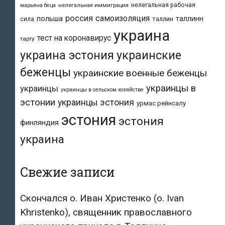
нелегальная рабочая
марьяна беца
нелегальная иммиграция
россия
самоизоляция
польша
таллинн
таллин
сила
украина
тест на коронавирус
тарту
украина эстония
украинские
беженцы
украинские военные беженцы
украинцы в
украинцы
украинцы в сельском хозяйстве
эстонии
украинцы эстония
урмас рейнсалу
эстония
эстония
финляндия
украина
Свежие записи
Скончался о. Иван Христенко (о. Ivan
Khristenko), священник православного