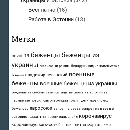
Украинцы и Эстония
(342)
Бесплатно
(18)
Работа в Эстонии
(13)
Метки
беженцы
беженцы из
covid-19
украины
беларусь
безвизовый режим
вид на жительство в
военные
владимир зеленский
эстонии
беженцы
военные беженцы из украины
высылка из эстонии за
вождение автомобиля в пьяном виде
нарушение правил самоизоляции
дети украинских
грузия
евросоюз
запрет на въезд в
беженцев
запрет на въезд
коронавирус
карантин
эстонию
керсти кальюлайд
коронавирус sars-cov-2
литва
март хельме
латвия