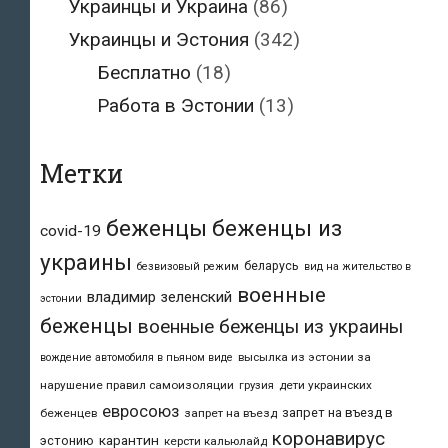
Украинцы и Украина
(86)
Украинцы и Эстония
(342)
Бесплатно
(18)
Работа в Эстонии
(13)
Метки
беженцы
беженцы из
covid-19
украины
беларусь
безвизовый режим
вид на жительство в
военные
владимир зеленский
эстонии
беженцы
военные беженцы из украины
высылка из эстонии за
вождение автомобиля в пьяном виде
нарушение правил самоизоляции
дети украинских
грузия
евросоюз
запрет на въезд в
беженцев
запрет на въезд
коронавирус
карантин
эстонию
керсти кальюлайд