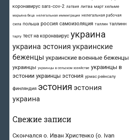
коронавирус sars-cov-2
литва
март хельме
латвия
нелегальная рабочая
марьяна беца
нелегальная иммиграция
россия
самоизоляция
польша
таллинн
таллин
сила
украина
тест на коронавирус
тарту
украина эстония
украинские
беженцы
украинские военные беженцы
украинцы в
украинцы
украинцы в сельском хозяйстве
эстонии
украинцы эстония
урмас рейнсалу
эстония
эстония
финляндия
украина
Свежие записи
Скончался о. Иван Христенко (о. Ivan