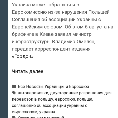
Украина может обратиться в
Еврокомиссию из-за нарушения Польшей
Соглашения об ассоциации Украины с
Европейским союзом. Об этом 6 августа на
брифинге в Киеве заявил министр
инфраструктуры Владимир Омелян,
передает корреспондент издания
«Гордон»
.
Польша
Читать далее
нарушает
Соглашение
Рубрики
Все Новости
,
Украинцы и Евросоюз
об
Метки
автоперевозки
,
двусторонние разрешения для
перевозок в польшу
,
евросоюз
,
польша
,
ассоциации
соглашение об ассоциации украины с
Украины
евросоюзом
,
украина
с