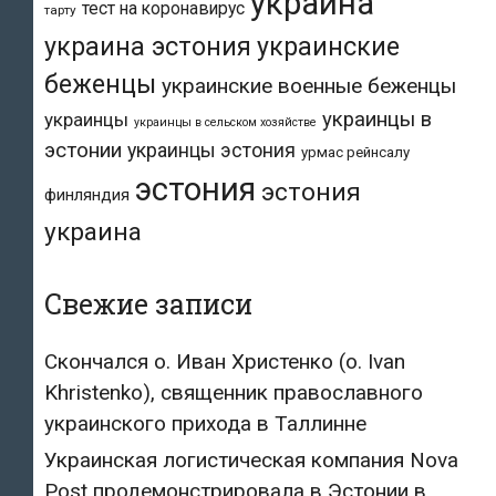
украина
тест на коронавирус
тарту
украина эстония
украинские
беженцы
украинские военные беженцы
украинцы в
украинцы
украинцы в сельском хозяйстве
эстонии
украинцы эстония
урмас рейнсалу
эстония
эстония
финляндия
украина
Свежие записи
Скончался о. Иван Христенко (о. Ivan
Khristenko), священник православного
украинского прихода в Таллинне
Украинская логистическая компания Nova
Post продемонстрировала в Эстонии в