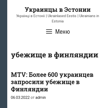
Перейти
Украинцы в Эстонии
к
содержимому
Українці в Естонії | Ukrainlased Eestis | Ukrainians in
Estonia
Меню
убежище в финляндии
MTV: Более 600 украинцев
запросили убежище в
Финляндии
06.03.2022
от
admin