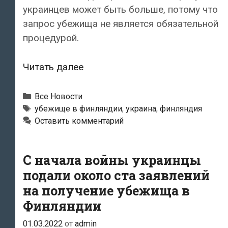
украинцев может быть больше, потому что
запрос убежища не является обязательной
процедурой.
MTV:
Читать далее
Более
600
Рубрики
Все Новости
украинцев
Метки
убежище в финляндии
,
украина
,
финляндия
Оставить комментарий
запросили
убежище
в
С начала войны украинцы
Финляндии
подали около ста заявлений
на получение убежища в
Финляндии
01.03.2022
от
admin