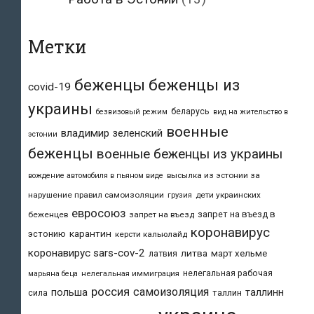
Метки
беженцы
беженцы из
covid-19
украины
беларусь
безвизовый режим
вид на жительство в
военные
владимир зеленский
эстонии
беженцы
военные беженцы из украины
высылка из эстонии за
вождение автомобиля в пьяном виде
нарушение правил самоизоляции
дети украинских
грузия
евросоюз
запрет на въезд в
беженцев
запрет на въезд
коронавирус
карантин
эстонию
керсти кальюлайд
коронавирус sars-cov-2
литва
март хельме
латвия
нелегальная рабочая
марьяна беца
нелегальная иммиграция
россия
самоизоляция
польша
таллинн
таллин
сила