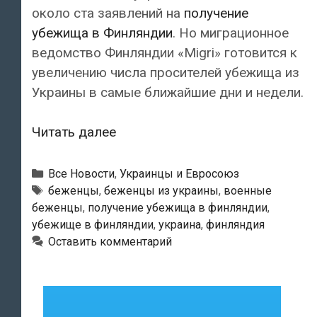
около ста заявлений на
получение
убежища в Финляндии
. Но миграционное
ведомство Финляндии «Migri» готовится к
увеличению числа просителей убежища из
Украины в самые ближайшие дни и недели.
С
Читать далее
начала
войны
Рубрики
Все Новости
,
Украинцы и Евросоюз
украинцы
Метки
беженцы
,
беженцы из украины
,
военные
беженцы
,
получение убежища в финляндии
,
подали
убежище в финляндии
,
украина
,
финляндия
около
Оставить комментарий
ста
заявлений
на
получение