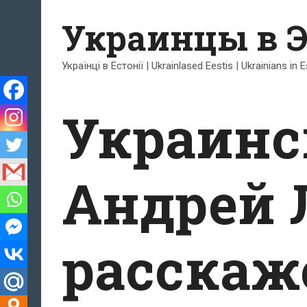
Перейти
Украинцы в 
к
содержимому
Українці в Естонії | Ukrainlased Eestis | Ukrainians in 
Украинс
Андрей 
расскаж