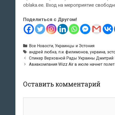
oblaka.ee. Вход на мероприятие свободн
Поделиться с Другом!
Рубрики
Все Новости
,
Украинцы и Эстония
Метки
андрей любка
,
п.и. филимонов
,
украина
,
эст
Навигация
Спикер Верховной Рады Украины Дмитрий Р
по
Авиакомпания Wizz Air в июле начнет полет
записям
Оставить комментарий
Комментарий