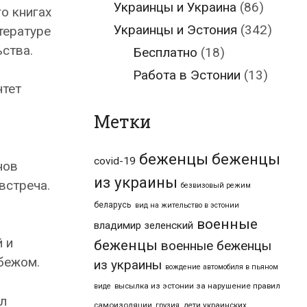
Украинцы и Украина
(86)
о книгах
Украинцы и Эстония
(342)
тературе
ства.
Бесплатно
(18)
Работа в Эстонии
(13)
чтет
н
Метки
беженцы
беженцы
covid-19
нов
из украины
встреча.
безвизовый режим
беларусь
вид на жительство в эстонии
военные
владимир зеленский
й и
беженцы
военные беженцы
убежом.
из украины
вождение автомобиля в пьяном
высылка из эстонии за нарушение правил
виде
ал
самоизоляции
дети украинских
грузия