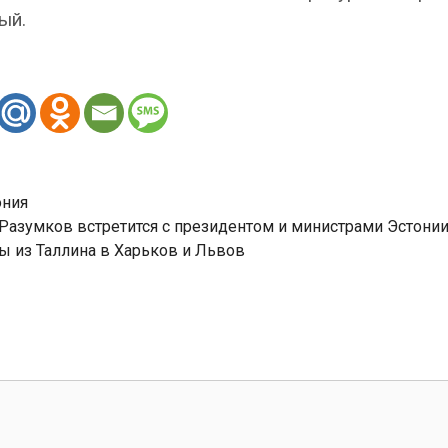
ый.
ония
азумков встретится с президентом и министрами Эстони
ы из Таллина в Харьков и Львов