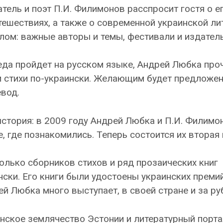
тель и поэт П.И. Филимонов расспросит гостя о ег
тешествиях, а также о современной украинской ли
лом: важные авторы и темы, фестивали и издатель
да пройдет на русском языке, Андрей Любка про
и стихи по-украински. Желающим будет предложе
вод.
стория: в 2009 году Андрей Любка и П.И. Филимо
, где познакомились. Теперь состоится их вторая 
олько сборников стихов и ряд прозаических книг
нски. Его книги были удостоены украинских преми
й Любка много выступает, в своей стране и за р
инское землячество Эстонии и литературный порт