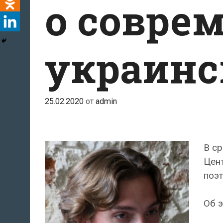
о совре
украинс
25.02.2020
от
admin
В ср
Цент
поэ
Об 