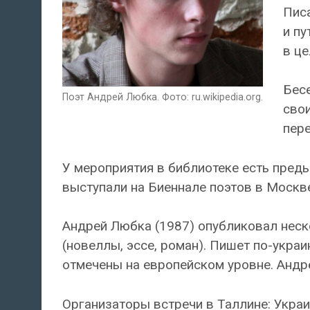
Писа
и пу
в це
Бесе
Поэт Андрей Любка. Фото: ru.wikipedia.org.
сво
пере
У мероприятия в библиотеке есть преды
выступали на Биеннале поэтов в Москве
Андрей Любка (1987) опубликовал неск
(новеллы, эссе, роман). Пишет по-украи
отмечены на европейском уровне. Андре
Организаторы встречи в Таллине: Укра