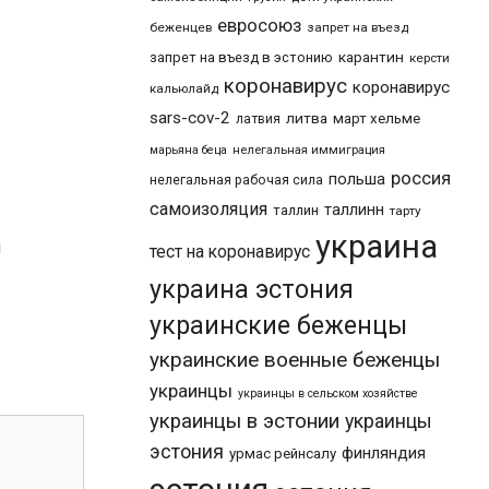
евросоюз
беженцев
запрет на въезд
карантин
запрет на въезд в эстонию
керсти
коронавирус
коронавирус
кальюлайд
sars-cov-2
литва
март хельме
латвия
марьяна беца
нелегальная иммиграция
россия
польша
нелегальная рабочая сила
самоизоляция
таллинн
таллин
тарту
украина
и
тест на коронавирус
украина эстония
украинские беженцы
украинские военные беженцы
украинцы
украинцы в сельском хозяйстве
украинцы в эстонии
украинцы
эстония
финляндия
урмас рейнсалу