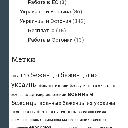
Работа в ЕС
(3)
Украинцы и Украина
(86)
Украинцы и Эстония
(342)
Бесплатно
(18)
Работа в Эстонии
(13)
Метки
беженцы
беженцы из
covid-19
украины
беларусь
безвизовый режим
вид на жительство в
военные
владимир зеленский
эстонии
беженцы
военные беженцы из украины
высылка из эстонии за
вождение автомобиля в пьяном виде
нарушение правил самоизоляции
дети украинских
грузия
евросоюз
запрет на въезд в
беженцев
запрет на въезд