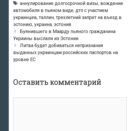
Метки
аннулирование долгосрочной визы
,
вождение
автомобиля в пьяном виде
,
дтп с участием
украинцев
,
таллин
,
трехлетний запрет на въезд в
эстонию
,
украина
,
эстония
Навигация
Буянившего в Маарду пьяного гражданина
по
Украины выслали из Эстонии
записям
Литва будет добиваться непризнания
выданных украинцам российских паспортов на
уровне ЕС
Оставить комментарий
Комментарий