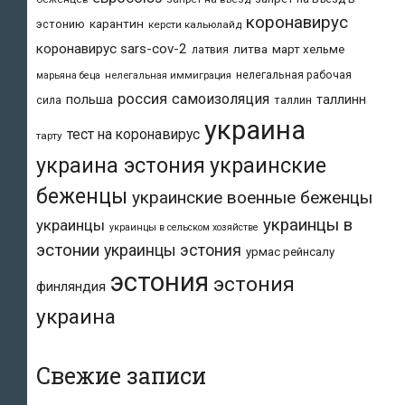
коронавирус
карантин
эстонию
керсти кальюлайд
коронавирус sars-cov-2
литва
март хельме
латвия
нелегальная рабочая
марьяна беца
нелегальная иммиграция
россия
самоизоляция
польша
таллинн
таллин
сила
украина
тест на коронавирус
тарту
украина эстония
украинские
беженцы
украинские военные беженцы
украинцы в
украинцы
украинцы в сельском хозяйстве
эстонии
украинцы эстония
урмас рейнсалу
эстония
эстония
финляндия
украина
Свежие записи