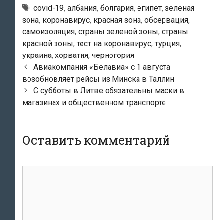
Метки
covid-19
,
албания
,
болгария
,
египет
,
зеленая
зона
,
коронавирус
,
красная зона
,
обсервация
,
самоизоляция
,
страны зеленой зоны
,
страны
красной зоны
,
тест на коронавирус
,
турция
,
украина
,
хорватия
,
черногория
Навигация
Авиакомпания «Белавиа» с 1 августа
по
возобновляет рейсы из Минска в Таллин
записям
С субботы в Литве обязательны маски в
магазинах и общественном транспорте
Оставить комментарий
Комментарий