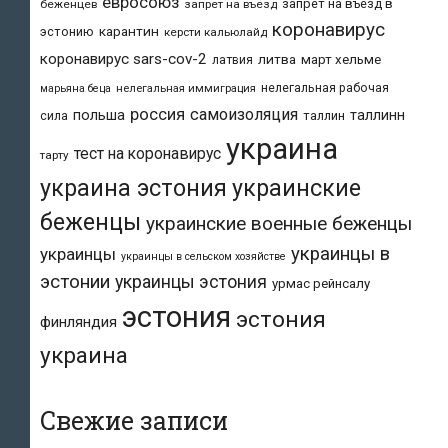
евросоюз
запрет на въезд в
беженцев
запрет на въезд
коронавирус
карантин
эстонию
керсти кальюлайд
коронавирус sars-cov-2
литва
март хельме
латвия
нелегальная рабочая
марьяна беца
нелегальная иммиграция
россия
самоизоляция
польша
таллинн
таллин
сила
украина
тест на коронавирус
тарту
украина эстония
украинские
беженцы
украинские военные беженцы
украинцы в
украинцы
украинцы в сельском хозяйстве
эстонии
украинцы эстония
урмас рейнсалу
эстония
эстония
финляндия
украина
Свежие записи