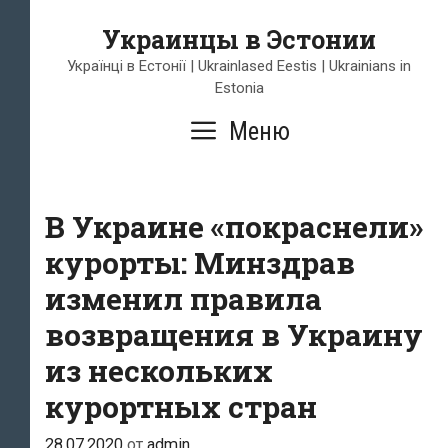
Перейти
Украинцы в Эстонии
к
содержимому
Українці в Естонії | Ukrainlased Eestis | Ukrainians in
Estonia
Меню
В Украине «покраснели»
курорты: Минздрав
изменил правила
возвращения в Украину
из нескольких
курортных стран
28.07.2020
от
admin