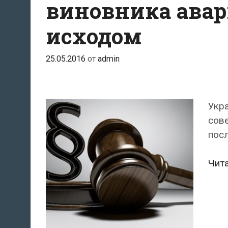
виновника авар
исходом
25.05.2016
от
admin
Укра
сов
посл
Чит