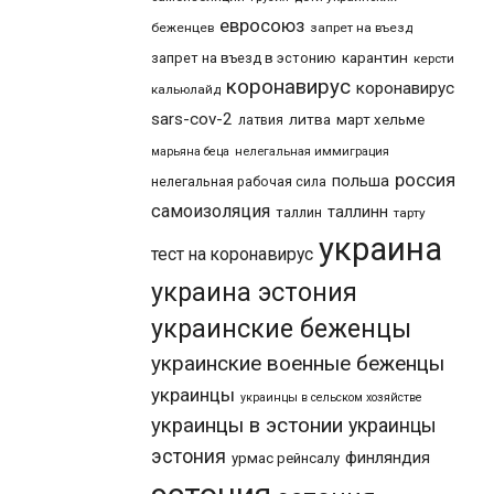
евросоюз
беженцев
запрет на въезд
карантин
запрет на въезд в эстонию
керсти
коронавирус
коронавирус
кальюлайд
sars-cov-2
литва
март хельме
латвия
марьяна беца
нелегальная иммиграция
россия
польша
нелегальная рабочая сила
самоизоляция
таллинн
таллин
тарту
украина
тест на коронавирус
украина эстония
украинские беженцы
украинские военные беженцы
украинцы
украинцы в сельском хозяйстве
украинцы в эстонии
украинцы
эстония
финляндия
урмас рейнсалу