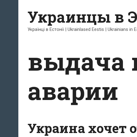
Перейти
Украинцы в 
к
содержимому
Українці в Естонії | Ukrainlased Eestis | Ukrainians in 
выдача 
аварии
Украина хочет 