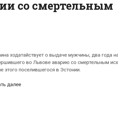
ии со смертельным
ина ходатайствует о выдаче мужчины, два года н
ершившего во Львове аварию со смертельным исх
е этого поселившегося в Эстонии.
Украина
ать далее
хочет
от
Эстонии
выдачи