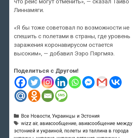
что рейс могут отменить», — сказал Тайво
Линнамяги.
«Я бы тоже советовал по возможности не
спешить с полетами в страны, где уровень
заражения коронавирусом остается
высоким», — добавил Ээро Пяргмяэ.
Поделиться с Другом!
Рубрики
Все Новости
,
Украинцы и Эстония
Метки
wizz air
,
авиасообщение
,
авиасообщение между
эстонией и украиной
,
полеты из таллина в города