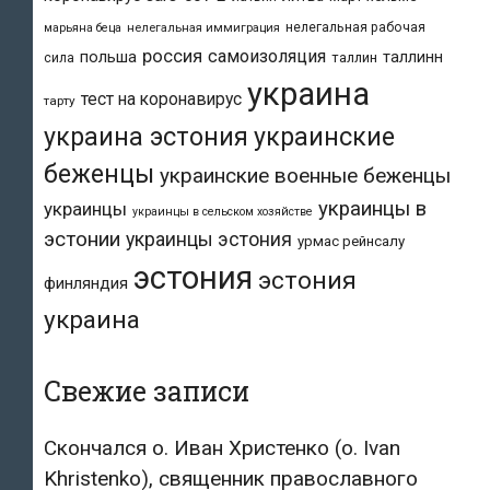
нелегальная рабочая
марьяна беца
нелегальная иммиграция
россия
самоизоляция
польша
таллинн
таллин
сила
украина
тест на коронавирус
тарту
украина эстония
украинские
беженцы
украинские военные беженцы
украинцы в
украинцы
украинцы в сельском хозяйстве
эстонии
украинцы эстония
урмас рейнсалу
эстония
эстония
финляндия
украина
Свежие записи
Скончался о. Иван Христенко (о. Ivan
Khristenko), священник православного