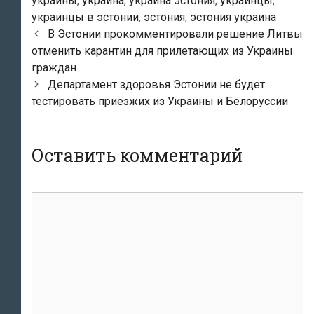
украины
,
украина
,
украина эстония
,
украинцы
,
украинцы в эстонии
,
эстония
,
эстония украина
Навигация
В Эстонии прокомментировали решение Литвы
по
отменить карантин для прилетающих из Украины
записям
граждан
Департамент здоровья Эстонии не будет
тестировать приезжих из Украины и Белоруссии
Оставить комментарий
Комментарий