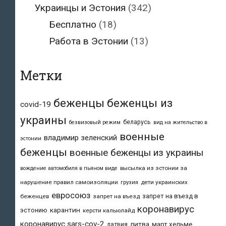
Украинцы и Эстония
(342)
Бесплатно
(18)
Работа в Эстонии
(13)
Метки
беженцы
беженцы из
covid-19
украины
беларусь
безвизовый режим
вид на жительство в
военные
владимир зеленский
эстонии
беженцы
военные беженцы из украины
высылка из эстонии за
вождение автомобиля в пьяном виде
нарушение правил самоизоляции
дети украинских
грузия
евросоюз
запрет на въезд в
беженцев
запрет на въезд
коронавирус
карантин
эстонию
керсти кальюлайд
коронавирус sars-cov-2
литва
март хельме
латвия