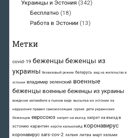
Украинцы и Эстония
(342)
Бесплатно
(18)
Работа в Эстонии
(13)
Метки
беженцы
беженцы из
covid-19
украины
беларусь
безвизовый режим
вид на жительство в
военные
владимир зеленский
эстонии
беженцы
военные беженцы из украины
высылка из эстонии за
вождение автомобиля в пьяном виде
нарушение правил самоизоляции
дети украинских
грузия
евросоюз
запрет на въезд в
беженцев
запрет на въезд
коронавирус
карантин
эстонию
керсти кальюлайд
коронавирус sars-cov-2
литва
март хельме
латвия