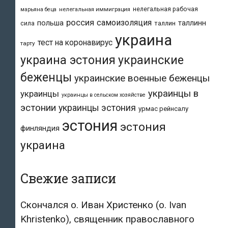
нелегальная рабочая
марьяна беца
нелегальная иммиграция
россия
самоизоляция
польша
таллинн
таллин
сила
украина
тест на коронавирус
тарту
украина эстония
украинские
беженцы
украинские военные беженцы
украинцы в
украинцы
украинцы в сельском хозяйстве
эстонии
украинцы эстония
урмас рейнсалу
эстония
эстония
финляндия
украина
Свежие записи
Скончался о. Иван Христенко (о. Ivan
Khristenko), священник православного