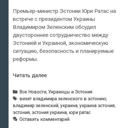
Премьер-министр Эстонии Юри Ратас на
встрече с президентом Украины
Владимиром Зеленским обсудил
двустороннее сотрудничество между
Эстонией и Украиной, экономическую
ситуацию, безопасность и планируемые
реформы.
Премьер-
Читать далее
министр
Эстонии
Рубрики
Все Новости
,
Украинцы и Эстония
Юри
Метки
визит владимира зеленского в эстонию
,
владимир зеленский
,
украина
,
украина эстония
,
Ратас:
эстония
,
эстония украина
,
юри ратас
«Эстония
Оставить комментарий
решительно