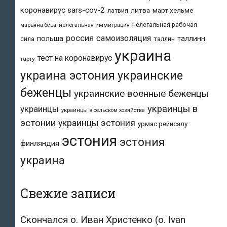
коронавирус sars-cov-2
литва
март хельме
латвия
нелегальная рабочая
марьяна беца
нелегальная иммиграция
россия
самоизоляция
польша
таллинн
таллин
сила
украина
тест на коронавирус
тарту
украина эстония
украинские
беженцы
украинские военные беженцы
украинцы в
украинцы
украинцы в сельском хозяйстве
эстонии
украинцы эстония
урмас рейнсалу
эстония
эстония
финляндия
украина
Свежие записи
Скончался о. Иван Христенко (о. Ivan