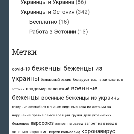
Украинцы и Украина
(86)
Украинцы и Эстония
(342)
Бесплатно
(18)
Работа в Эстонии
(13)
Метки
беженцы
беженцы из
covid-19
украины
беларусь
безвизовый режим
вид на жительство в
военные
владимир зеленский
эстонии
беженцы
военные беженцы из украины
высылка из эстонии за
вождение автомобиля в пьяном виде
нарушение правил самоизоляции
дети украинских
грузия
евросоюз
запрет на въезд в
беженцев
запрет на въезд
коронавирус
карантин
эстонию
керсти кальюлайд