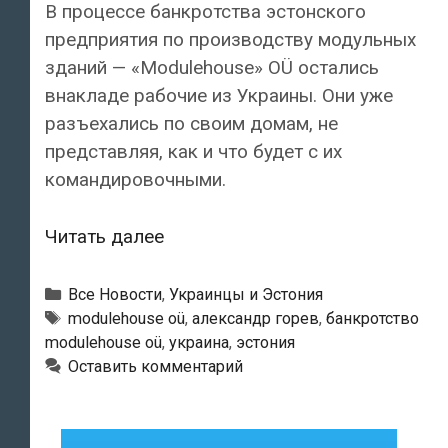
В процессе банкротства эстонского
предприятия по производству модульных
зданий — «Modulehouse» OÜ остались
внакладе рабочие из Украины. Они уже
разъехались по своим домам, не
представляя, как и что будет с их
командировочными.
Обанкротившееся
Читать далее
эстонское
предприятие
Рубрики
Все Новости
,
Украинцы и Эстония
задолжало
Метки
modulehouse oü
,
александр горев
,
банкротство
modulehouse oü
,
украина
,
эстония
украинцам
Оставить комментарий
большие
суммы
командировочных