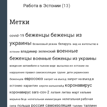
Работа в Эстонии
(13)
Метки
беженцы
беженцы из
covid-19
украины
беларусь
безвизовый режим
вид на жительство в
военные
владимир зеленский
эстонии
беженцы
военные беженцы из украины
высылка из эстонии за
вождение автомобиля в пьяном виде
нарушение правил самоизоляции
дети украинских
грузия
евросоюз
запрет на въезд в
беженцев
запрет на въезд
коронавирус
карантин
эстонию
керсти кальюлайд
коронавирус sars-cov-2
литва
март хельме
латвия
нелегальная рабочая
марьяна беца
нелегальная иммиграция
россия
самоизоляция
польша
таллинн
таллин
сила