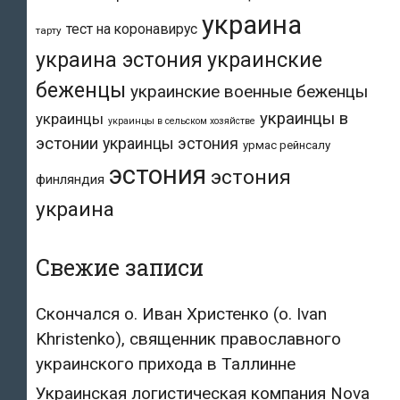
украина
тест на коронавирус
тарту
украина эстония
украинские
беженцы
украинские военные беженцы
украинцы в
украинцы
украинцы в сельском хозяйстве
эстонии
украинцы эстония
урмас рейнсалу
эстония
эстония
финляндия
украина
Свежие записи
Скончался о. Иван Христенко (о. Ivan
Khristenko), священник православного
украинского прихода в Таллинне
Украинская логистическая компания Nova