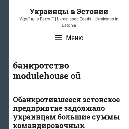
Перейти
Украинцы в Эстонии
к
содержимому
Українці в Естонії | Ukrainlased Eestis | Ukrainians in
Estonia
Меню
банкротство
modulehouse oü
Обанкротившееся эстонское
предприятие задолжало
украинцам большие суммы
командировочных