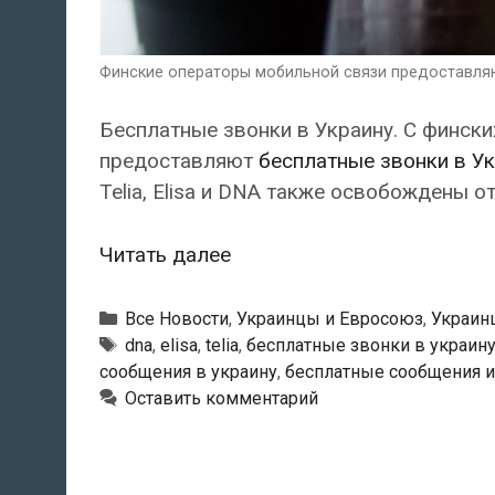
Финские операторы мобильной связи предоставляют
Бесплатные звонки в Украину. С финск
предоставляют
бесплатные звонки в У
Telia, Elisa и DNA также освобождены о
Финские
Читать далее
операторы
мобильной
Рубрики
Все Новости
,
Украинцы и Евросоюз
,
Украин
связи
Метки
dna
,
elisa
,
telia
,
бесплатные звонки в украин
сообщения в украину
,
бесплатные сообщения и
предоставляют
Оставить комментарий
бесплатные
звонки
в