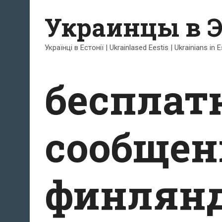
Перейти
Украинцы в 
к
содержимому
Українці в Естонії | Ukrainlased Eestis | Ukrainians in 
бесплат
сообщен
финлянд