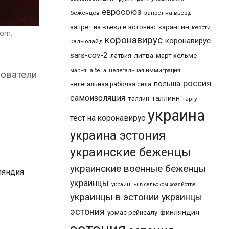
евросоюз
беженцев
запрет на въезд
карантин
запрет на въезд в эстонию
керсти
com.
коронавирус
коронавирус
кальюлайд
sars-cov-2
литва
март хельме
латвия
марьяна беца
нелегальная иммиграция
зователи
россия
польша
нелегальная рабочая сила
самоизоляция
таллинн
таллин
тарту
украина
тест на коронавирус
украина эстония
украинские беженцы
украинские военные беженцы
ляндия
украинцы
украинцы в сельском хозяйстве
украинцы в эстонии
украинцы
эстония
финляндия
урмас рейнсалу