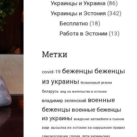
Украинцы и Украина
(86)
Украинцы и Эстония
(342)
Бесплатно
(18)
Работа в Эстонии
(13)
Метки
беженцы
беженцы
covid-19
из украины
безвизовый режим
беларусь
вид на жительство в эстонии
военные
владимир зеленский
беженцы
военные беженцы
из украины
вождение автомобиля в пьяном
высылка из эстонии за нарушение правил
виде
самоизоляции
дети украинских
грузия