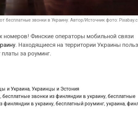
 бесплатные звонки в Украину. Автор/Источник фото: Pixabay.
их номеров! Финские операторы мобильной связи
краину
. Находящиеся на территории Украины поль
т платы за роуминг.
цы и Украина
,
Украинцы и Эстония
у
,
бесплатные звонки из финляндии в украину
,
бесплатные
з финляндии в украину
,
бесплатный роуминг
,
украина
,
фин