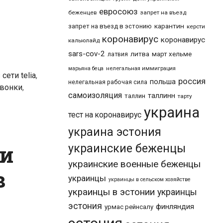
евросоюз
беженцев
запрет на въезд
карантин
запрет на въезд в эстонию
керсти
коронавирус
коронавирус
кальюлайд
sars-cov-2
литва
март хельме
латвия
марьяна беца
нелегальная иммиграция
сети telia
,
россия
польша
нелегальная рабочая сила
вонки
,
самоизоляция
таллинн
таллин
тарту
украина
тест на коронавирус
украина эстония
зи
украинские беженцы
украинские военные беженцы
в
украинцы
украинцы в сельском хозяйстве
украинцы в эстонии
украинцы
эстония
финляндия
урмас рейнсалу