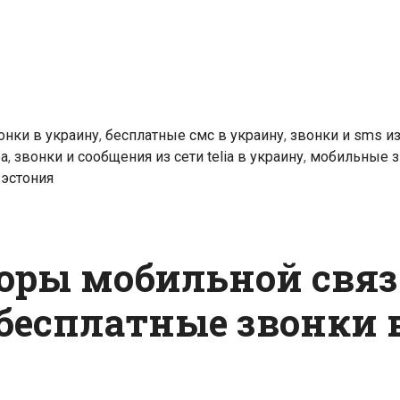
онки в украину
,
бесплатные смс в украину
,
звонки и sms из 
ра
,
звонки и сообщения из сети telia в украину
,
мобильные з
,
эстония
оры мобильной свя
бесплатные звонки 