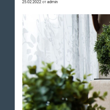
25.02.2022
от
admin
и
в
Украине