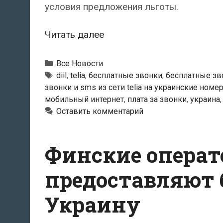
условия предложения льготы.
Фирма
Читать далее
«Telia»
меняет
Рубрики
Все Новости
своё
Метки
diil
,
telia
,
бесплатные звонки
,
бесплатные зв
звонки и sms из сети telia на украинские номе
льготное
мобильный интернет
,
плата за звонки
,
украина
предложение
Оставить комментарий
в
отношении
звонков
Финские операт
и
предоставляют 
передачи
данных
Украину
в
Украину