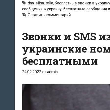
связи
Метки
dna
,
elisa
,
telia
,
бесплатные звонки в украин
сообщения в украину
,
бесплатные сообщения и
предоставляют
Оставить комментарий
бесплатные
звонки
в
Звонки и SMS из 
Украину
украинские ном
бесплатными
24.02.2022
от
admin