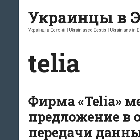
Перейти
Украинцы в 
к
содержимому
Українці в Естонії | Ukrainlased Eestis | Ukrainians in 
telia
Фирма «Telia» м
предложение в 
передачи данны