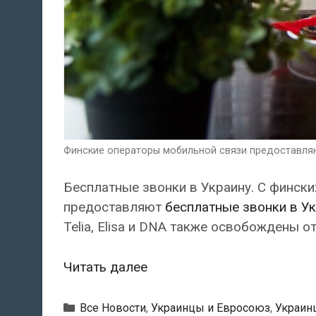
Финские операторы мобильной связи предоставляют
Бесплатные звонки в Украину. С финск
предоставляют
бесплатные звонки в У
Telia, Elisa и DNA также освобождены о
Финские
Читать далее
операторы
мобильной
Рубрики
Все Новости
,
Украинцы и Евросоюз
,
Украин