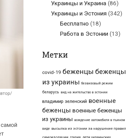
Украинцы и Украина
(86)
Украинцы и Эстония
(342)
Бесплатно
(18)
Работа в Эстонии
(13)
Метки
беженцы
беженцы
covid-19
из украины
безвизовый режим
беларусь
вид на жительство в эстонии
Автор/
военные
владимир зеленский
беженцы
военные беженцы
из украины
вождение автомобиля в пьяном
 самой
высылка из эстонии за нарушение правил
виде
ет
самоизоляции
дети украинских
грузия