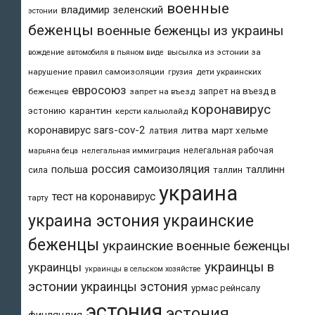
военные
владимир зеленский
эстонии
беженцы
военные беженцы из украины
высылка из эстонии за
вождение автомобиля в пьяном виде
нарушение правил самоизоляции
дети украинских
грузия
евросоюз
запрет на въезд в
беженцев
запрет на въезд
коронавирус
карантин
эстонию
керсти кальюлайд
коронавирус sars-cov-2
литва
март хельме
латвия
нелегальная рабочая
марьяна беца
нелегальная иммиграция
россия
самоизоляция
польша
таллинн
таллин
сила
украина
тест на коронавирус
тарту
украина эстония
украинские
беженцы
украинские военные беженцы
украинцы в
украинцы
украинцы в сельском хозяйстве
эстонии
украинцы эстония
урмас рейнсалу
эстония
эстония
финляндия