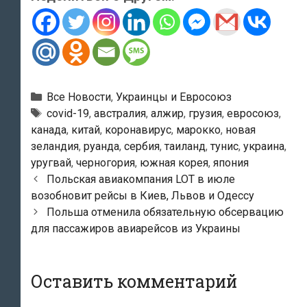
Рубрики
Все Новости
,
Украинцы и Евросоюз
Метки
covid-19
,
австралия
,
алжир
,
грузия
,
евросоюз
,
канада
,
китай
,
коронавирус
,
марокко
,
новая
зеландия
,
руанда
,
сербия
,
таиланд
,
тунис
,
украина
,
уругвай
,
черногория
,
южная корея
,
япония
Навигация
Польская авиакомпания LOT в июле
по
возобновит рейсы в Киев, Львов и Одессу
записям
Польша отменила обязательную обсервацию
для пассажиров авиарейсов из Украины
Оставить комментарий